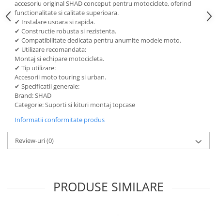
accesoriu original SHAD conceput pentru motociclete, oferind
Lichid de frana
functionalitate si calitate superioara.
Vaselina si spray-uri tehnice moto
✔ Instalare usoara si rapida.
✔ Constructie robusta si rezistenta.
Filtre moto
✔ Compatibilitate dedicata pentru anumite modele moto.
Filtru combustibil
✔ Utilizare recomandata:
Montaj si echipare motocicleta.
Buson golire ulei
✔ Tip utilizare:
Filtru ulei moto
Accesorii moto touring si urban.
Filtru aer moto
✔ Specificatii generale:
Brand: SHAD
Intretinere si curatare filtre moto
Categorie: Suporti si kituri montaj topcase
Intretinere moto
Informatii conformitate produs
Intretinere echipament moto
Curatare moto
Review-uri
(0)
Covor moto
Accesorii moto
Antifurt
PRODUSE SIMILARE
Genti bagaje moto
Huse moto
Suporti si kituri montaj topcase