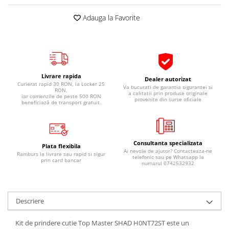
Pipe si fise bujii
20W-50
Adauga la Favorite
Bujii
20W-60
SAE30
Electrica
Ulei transmisie
Incarcatoar acumulator baterie
Uleiuri hidraulice
Incarcatoare acumulator baterie
Livrare rapida
Dealer autorizat
Semnalizare
Gradina
Curierat rapid 30 RON, la Locker 25
Va bucurati de garantia sigurantei si
RON,
a calitatii prin produse originale
Oglinzi moto
iar comenzile de peste 500 RON
provenite din surse oficiale
beneficiază de transport gratuit.
BMW Motorrad
Consumabile BMW Motorrad
Uleiuri si lichide moto
Consultanta specializata
Plata flexibila
Ai nevoie de ajutor? Contacteaza-ne
Ramburs la livrare sau rapid si sigur
Ulei moto
telefonic sau pe Whatsapp la
prin card bancar
numarul 0742532932
Ulei transmisie moto
Ulei furca moto
Curatare si intretinere lant moto
Descriere
Antigel moto
Aditivi moto
Kit de prindere cutie Top Master SHAD H0NT72ST este un