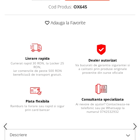
Pipe si fise bujii
20W-50
Cod Produs:
OX645
Bujii
20W-60
Adauga la Favorite
SAE30
Electrica
Ulei transmisie
Incarcatoar acumulator baterie
Uleiuri hidraulice
Incarcatoare acumulator baterie
Semnalizare
Gradina
Oglinzi moto
Livrare rapida
Dealer autorizat
Curierat rapid 30 RON, la Locker 25
Va bucurati de garantia sigurantei si
RON,
BMW Motorrad
a calitatii prin produse originale
iar comenzile de peste 500 RON
provenite din surse oficiale
beneficiază de transport gratuit.
Consumabile BMW Motorrad
Uleiuri si lichide moto
Ulei moto
Consultanta specializata
Plata flexibila
Ulei transmisie moto
Ai nevoie de ajutor? Contacteaza-ne
Ramburs la livrare sau rapid si sigur
telefonic sau pe Whatsapp la
prin card bancar
Ulei furca moto
numarul 0742532932
Curatare si intretinere lant moto
Antigel moto
Descriere
Aditivi moto