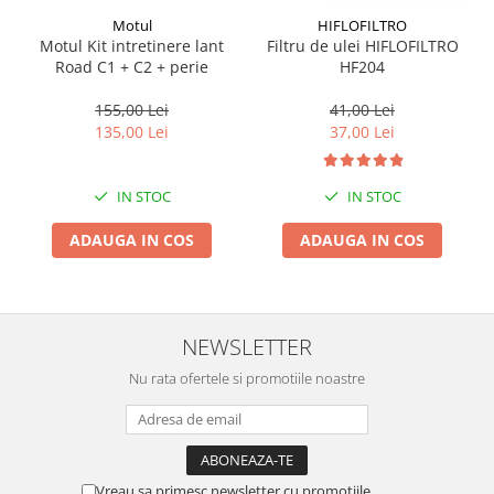
Suporti si placi prindere
Motul
HIFLOFILTRO
Motul Kit intretinere lant
Filtru de ulei HIFLOFILTRO
Road C1 + C2 + perie
HF204
155,00 Lei
41,00 Lei
135,00 Lei
37,00 Lei
IN STOC
IN STOC
ADAUGA IN COS
ADAUGA IN COS
NEWSLETTER
Nu rata ofertele si promotiile noastre
Vreau sa primesc newsletter cu promotiile