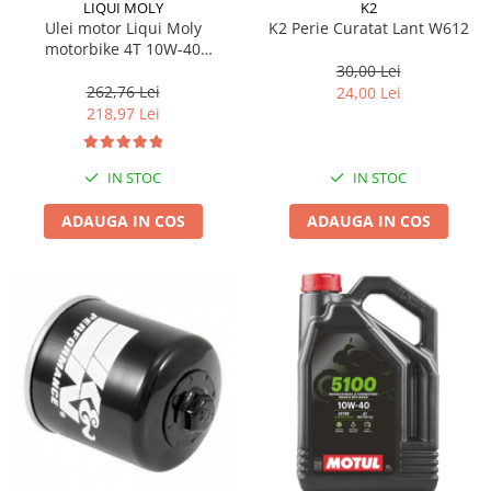
LIQUI MOLY
K2
Ulei motor Liqui Moly
K2 Perie Curatat Lant W612
motorbike 4T 10W-40
OFFROAD 4L
30,00 Lei
262,76 Lei
24,00 Lei
218,97 Lei
IN STOC
IN STOC
ADAUGA IN COS
ADAUGA IN COS