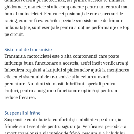
ghidoanele, manetele și alte componente pentru un control mai
bun al motocicletei. Pentru cei pasionați de curse, accesoriile
racing, cum ar fi evacuările speciale sau sistemele de frânare
îmbunătățite, sunt esențiale pentru a obține performanțe de top
pe circuit.
Sistemul de transmisie
Transmisia motocicletei este o altă componentă care poate
influența buna funcționare a acesteia, astfel încât verificarea și
înlocuirea regulată a lanțului și pinioanelor ajută la menținerea
eficienței sistemului de transmisie și la evitarea uzurii
premature. Nu uitați să folosiți lubrifianți speciali pentru
lanțuri, pentru a asigura o funcționare optimă și pentru a
reduce frecarea.
Suspensii și frâne
Suspensiile contribuie la confortul și stabilitatea pe drum, iar
frânele sunt esențiale pentru siguranță. Verificarea periodică a
amortizoarelor și a plăcuțelor de frână, precum și a lichidului