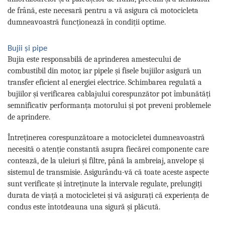
de frână, este necesară pentru a vă asigura că motocicleta
dumneavoastră funcționează în condiții optime.
Bujii și pipe
Bujia este responsabilă de aprinderea amestecului de
combustibil din motor, iar pipele și fisele bujiilor asigură un
transfer eficient al energiei electrice. Schimbarea regulată a
bujiilor și verificarea cablajului corespunzător pot îmbunătăți
semnificativ performanța motorului și pot preveni problemele
de aprindere.
Întreținerea corespunzătoare a motocicletei dumneavoastră
necesită o atenție constantă asupra fiecărei componente care
contează, de la uleiuri și filtre, până la ambreiaj, anvelope și
sistemul de transmisie. Asigurându-vă că toate aceste aspecte
sunt verificate și întreținute la intervale regulate, prelungiți
durata de viață a motocicletei și vă asigurați că experiența de
condus este întotdeauna una sigură și plăcută.