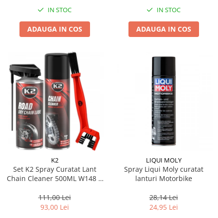
IN STOC
IN STOC
ADAUGA IN COS
ADAUGA IN COS
K2
LIQUI MOLY
Set K2 Spray Curatat Lant
Spray Liqui Moly curatat
Chain Cleaner 500ML W148 +
lanturi Motorbike
K2 Spray Lubrifiant Lant Road
Dry Chain Lube 400ML W143 +
111,00 Lei
28,14 Lei
K2 Perie Curatat Lant W612
93,00 Lei
24,95 Lei