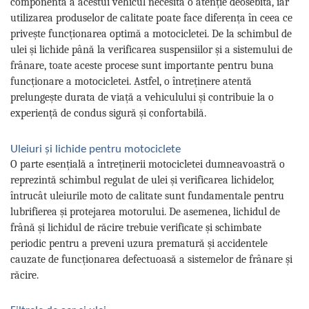
componentă a acestui vehicul necesită o atenție deosebită, iar
utilizarea produselor de calitate poate face diferența în ceea ce
privește funcționarea optimă a motocicletei. De la schimbul de
ulei și lichide până la verificarea suspensiilor și a sistemului de
frânare, toate aceste procese sunt importante pentru buna
funcționare a motocicletei. Astfel, o întreținere atentă
prelungește durata de viață a vehiculului și contribuie la o
experiență de condus sigură și confortabilă.
Uleiuri și lichide pentru motociclete
O parte esențială a întreținerii motocicletei dumneavoastră o
reprezintă schimbul regulat de ulei și verificarea lichidelor,
întrucât uleiurile moto de calitate sunt fundamentale pentru
lubrifierea și protejarea motorului. De asemenea, lichidul de
frână și lichidul de răcire trebuie verificate și schimbate
periodic pentru a preveni uzura prematură și accidentele
cauzate de funcționarea defectuoasă a sistemelor de frânare și
răcire.