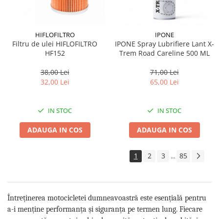
HIFLOFILTRO
IPONE
Filtru de ulei HIFLOFILTRO
IPONE Spray Lubrifiere Lant X-
HF152
Trem Road Careline 500 ML
38,00 Lei
71,00 Lei
32,00 Lei
65,00 Lei
IN STOC
IN STOC
ADAUGA IN COS
ADAUGA IN COS
1
2
3
85
...
Întreținerea motocicletei dumneavoastră este esențială pentru
a-i menține performanța și siguranța pe termen lung. Fiecare