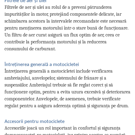
Filtrele de aer și ulei
Filtrele de aer și ulei au rolul de a preveni pătrunderea
impurităților în motor, protejând componentele delicate, iar
schimbarea acestora la intervalele recomandate este necesară
pentru menținerea motorului într-o stare bună de funcționare.
Un filtru de aer curat asigură un flux optim de aer, ceea ce
contribuie la performanța motorului și la reducerea
consumului de carburant.
Întreținerea generală a motocicletei
Întreținerea generală a motocicletei include verificarea
ambreiajului, anvelopelor, sistemului de frânare și a
suspensiilor. Ambreiajul trebuie să fie reglat corect și să
funcționeze optim, pentru a evita uzura excesivă și deteriorarea
componentelor. Anvelopele, de asemenea, trebuie verificate
regulat pentru a asigura aderența optimă și siguranța pe drum.
Accesorii pentru motociclete
Accesoriile joacă un rol important în confortul și siguranța
dumneavoastră pe motocicletă, iar printre acestea se numără