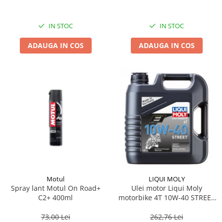
IN STOC
IN STOC
ADAUGA IN COS
ADAUGA IN COS
Motul
LIQUI MOLY
Spray lant Motul On Road+
Ulei motor Liqui Moly
C2+ 400ml
motorbike 4T 10W-40 STREET
4L
73,00 Lei
262,76 Lei