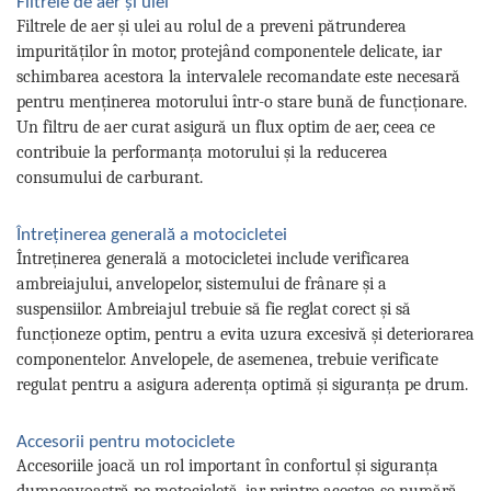
Filtrele de aer și ulei
Filtrele de aer și ulei au rolul de a preveni pătrunderea
impurităților în motor, protejând componentele delicate, iar
schimbarea acestora la intervalele recomandate este necesară
pentru menținerea motorului într-o stare bună de funcționare.
Un filtru de aer curat asigură un flux optim de aer, ceea ce
contribuie la performanța motorului și la reducerea
consumului de carburant.
Întreținerea generală a motocicletei
Întreținerea generală a motocicletei include verificarea
ambreiajului, anvelopelor, sistemului de frânare și a
suspensiilor. Ambreiajul trebuie să fie reglat corect și să
funcționeze optim, pentru a evita uzura excesivă și deteriorarea
componentelor. Anvelopele, de asemenea, trebuie verificate
regulat pentru a asigura aderența optimă și siguranța pe drum.
Accesorii pentru motociclete
Accesoriile joacă un rol important în confortul și siguranța
dumneavoastră pe motocicletă, iar printre acestea se numără