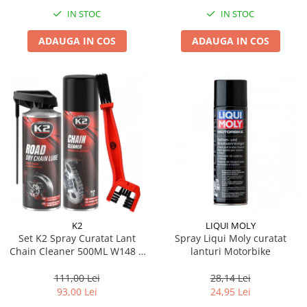
IN STOC
IN STOC
ADAUGA IN COS
ADAUGA IN COS
K2
LIQUI MOLY
Set K2 Spray Curatat Lant
Spray Liqui Moly curatat
Chain Cleaner 500ML W148 +
lanturi Motorbike
K2 Spray Lubrifiant Lant Road
Dry Chain Lube 400ML W143 +
111,00 Lei
28,14 Lei
K2 Perie Curatat Lant W612
93,00 Lei
24,95 Lei