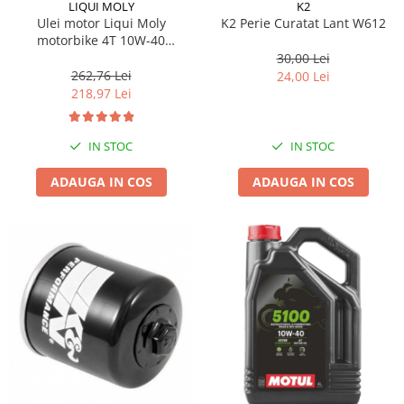
LIQUI MOLY
K2
Ulei motor Liqui Moly
K2 Perie Curatat Lant W612
motorbike 4T 10W-40
OFFROAD 4L
30,00 Lei
262,76 Lei
24,00 Lei
218,97 Lei
IN STOC
IN STOC
ADAUGA IN COS
ADAUGA IN COS