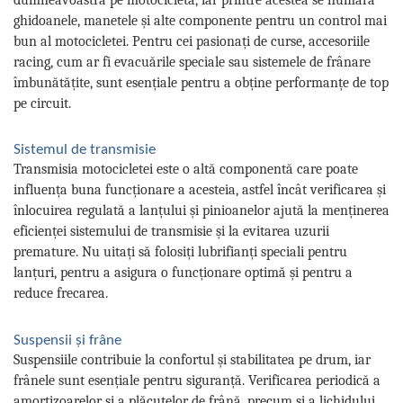
ghidoanele, manetele și alte componente pentru un control mai
bun al motocicletei. Pentru cei pasionați de curse, accesoriile
racing, cum ar fi evacuările speciale sau sistemele de frânare
îmbunătățite, sunt esențiale pentru a obține performanțe de top
pe circuit.
Sistemul de transmisie
Transmisia motocicletei este o altă componentă care poate
influența buna funcționare a acesteia, astfel încât verificarea și
înlocuirea regulată a lanțului și pinioanelor ajută la menținerea
eficienței sistemului de transmisie și la evitarea uzurii
premature. Nu uitați să folosiți lubrifianți speciali pentru
lanțuri, pentru a asigura o funcționare optimă și pentru a
reduce frecarea.
Suspensii și frâne
Suspensiile contribuie la confortul și stabilitatea pe drum, iar
frânele sunt esențiale pentru siguranță. Verificarea periodică a
amortizoarelor și a plăcuțelor de frână, precum și a lichidului