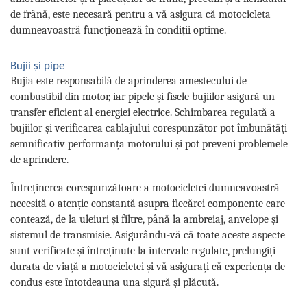
de frână, este necesară pentru a vă asigura că motocicleta
dumneavoastră funcționează în condiții optime.
Bujii și pipe
Bujia este responsabilă de aprinderea amestecului de
combustibil din motor, iar pipele și fisele bujiilor asigură un
transfer eficient al energiei electrice. Schimbarea regulată a
bujiilor și verificarea cablajului corespunzător pot îmbunătăți
semnificativ performanța motorului și pot preveni problemele
de aprindere.
Întreținerea corespunzătoare a motocicletei dumneavoastră
necesită o atenție constantă asupra fiecărei componente care
contează, de la uleiuri și filtre, până la ambreiaj, anvelope și
sistemul de transmisie. Asigurându-vă că toate aceste aspecte
sunt verificate și întreținute la intervale regulate, prelungiți
durata de viață a motocicletei și vă asigurați că experiența de
condus este întotdeauna una sigură și plăcută.