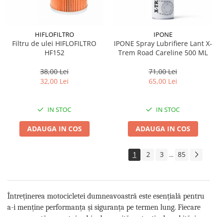
HIFLOFILTRO
IPONE
Filtru de ulei HIFLOFILTRO
IPONE Spray Lubrifiere Lant X-
HF152
Trem Road Careline 500 ML
38,00 Lei
71,00 Lei
32,00 Lei
65,00 Lei
IN STOC
IN STOC
ADAUGA IN COS
ADAUGA IN COS
1
2
3
85
...
Întreținerea motocicletei dumneavoastră este esențială pentru
a-i menține performanța și siguranța pe termen lung. Fiecare