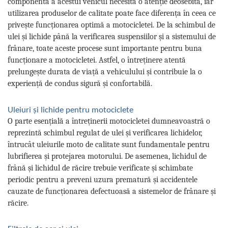
componentă a acestui vehicul necesită o atenție deosebită, iar
utilizarea produselor de calitate poate face diferența în ceea ce
privește funcționarea optimă a motocicletei. De la schimbul de
ulei și lichide până la verificarea suspensiilor și a sistemului de
frânare, toate aceste procese sunt importante pentru buna
funcționare a motocicletei. Astfel, o întreținere atentă
prelungește durata de viață a vehiculului și contribuie la o
experiență de condus sigură și confortabilă.
Uleiuri și lichide pentru motociclete
O parte esențială a întreținerii motocicletei dumneavoastră o
reprezintă schimbul regulat de ulei și verificarea lichidelor,
întrucât uleiurile moto de calitate sunt fundamentale pentru
lubrifierea și protejarea motorului. De asemenea, lichidul de
frână și lichidul de răcire trebuie verificate și schimbate
periodic pentru a preveni uzura prematură și accidentele
cauzate de funcționarea defectuoasă a sistemelor de frânare și
răcire.