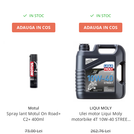
IN STOC
IN STOC
ADAUGA IN COS
ADAUGA IN COS
Motul
LIQUI MOLY
Spray lant Motul On Road+
Ulei motor Liqui Moly
C2+ 400ml
motorbike 4T 10W-40 STREET
4L
73,00 Lei
262,76 Lei