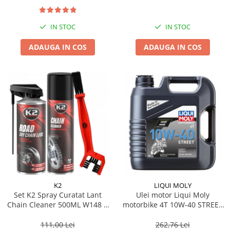
IN STOC
IN STOC
ADAUGA IN COS
ADAUGA IN COS
K2
LIQUI MOLY
Set K2 Spray Curatat Lant
Ulei motor Liqui Moly
Chain Cleaner 500ML W148 +
motorbike 4T 10W-40 STREET
K2 Spray Lubrifiant Lant Road
4L
Dry Chain Lube 400ML W143 +
111,00 Lei
262,76 Lei