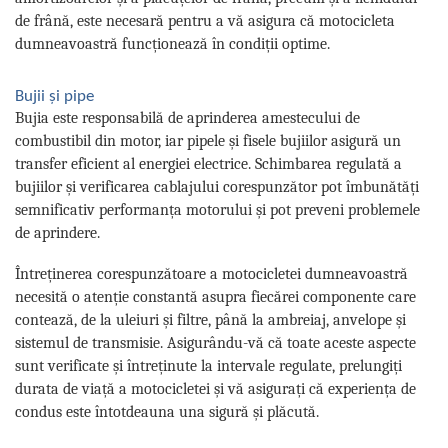
de frână, este necesară pentru a vă asigura că motocicleta
dumneavoastră funcționează în condiții optime.
Bujii și pipe
Bujia este responsabilă de aprinderea amestecului de
combustibil din motor, iar pipele și fisele bujiilor asigură un
transfer eficient al energiei electrice. Schimbarea regulată a
bujiilor și verificarea cablajului corespunzător pot îmbunătăți
semnificativ performanța motorului și pot preveni problemele
de aprindere.
Întreținerea corespunzătoare a motocicletei dumneavoastră
necesită o atenție constantă asupra fiecărei componente care
contează, de la uleiuri și filtre, până la ambreiaj, anvelope și
sistemul de transmisie. Asigurându-vă că toate aceste aspecte
sunt verificate și întreținute la intervale regulate, prelungiți
durata de viață a motocicletei și vă asigurați că experiența de
condus este întotdeauna una sigură și plăcută.