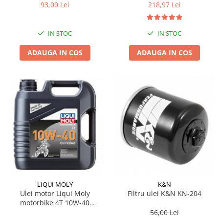
K2 Perie Curatat Lant W612
93,00 Lei
218,97 Lei
IN STOC
IN STOC
ADAUGA IN COS
ADAUGA IN COS
LIQUI MOLY
K&N
Ulei motor Liqui Moly
Filtru ulei K&N KN-204
motorbike 4T 10W-40
OFFROAD 4L
56,00 Lei