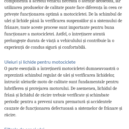
componentă a acestui vehicul necesită o atenție deosebită, iar
utilizarea produselor de calitate poate face diferența în ceea ce
privește funcționarea optimă a motocicletei. De la schimbul de
ulei și lichide până la verificarea suspensiilor și a sistemului de
frânare, toate aceste procese sunt importante pentru buna
funcționare a motocicletei. Astfel, o întreținere atentă
prelungește durata de viață a vehiculului și contribuie la o
experiență de condus sigură și confortabilă.
Uleiuri și lichide pentru motociclete
O parte esențială a întreținerii motocicletei dumneavoastră o
reprezintă schimbul regulat de ulei și verificarea lichidelor,
întrucât uleiurile moto de calitate sunt fundamentale pentru
lubrifierea și protejarea motorului. De asemenea, lichidul de
frână și lichidul de răcire trebuie verificate și schimbate
periodic pentru a preveni uzura prematură și accidentele
cauzate de funcționarea defectuoasă a sistemelor de frânare și
răcire.