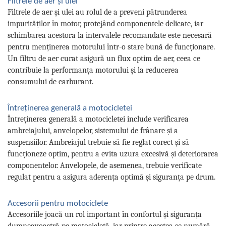
Filtrele de aer și ulei
Filtrele de aer și ulei au rolul de a preveni pătrunderea
impurităților în motor, protejând componentele delicate, iar
schimbarea acestora la intervalele recomandate este necesară
pentru menținerea motorului într-o stare bună de funcționare.
Un filtru de aer curat asigură un flux optim de aer, ceea ce
contribuie la performanța motorului și la reducerea
consumului de carburant.
Întreținerea generală a motocicletei
Întreținerea generală a motocicletei include verificarea
ambreiajului, anvelopelor, sistemului de frânare și a
suspensiilor. Ambreiajul trebuie să fie reglat corect și să
funcționeze optim, pentru a evita uzura excesivă și deteriorarea
componentelor. Anvelopele, de asemenea, trebuie verificate
regulat pentru a asigura aderența optimă și siguranța pe drum.
Accesorii pentru motociclete
Accesoriile joacă un rol important în confortul și siguranța
dumneavoastră pe motocicletă, iar printre acestea se numără