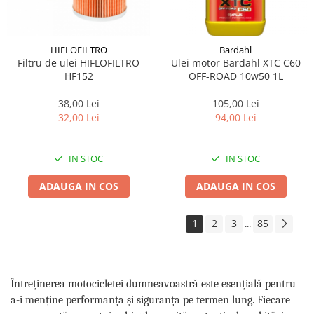
HIFLOFILTRO
Bardahl
Filtru de ulei HIFLOFILTRO
Ulei motor Bardahl XTC C60
HF152
OFF-ROAD 10w50 1L
38,00 Lei
105,00 Lei
32,00 Lei
94,00 Lei
IN STOC
IN STOC
ADAUGA IN COS
ADAUGA IN COS
1
2
3
85
...
Întreținerea motocicletei dumneavoastră este esențială pentru
a-i menține performanța și siguranța pe termen lung. Fiecare