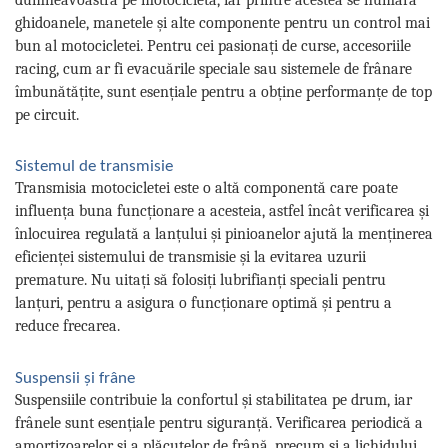
ghidoanele, manetele și alte componente pentru un control mai
bun al motocicletei. Pentru cei pasionați de curse, accesoriile
racing, cum ar fi evacuările speciale sau sistemele de frânare
îmbunătățite, sunt esențiale pentru a obține performanțe de top
pe circuit.
Sistemul de transmisie
Transmisia motocicletei este o altă componentă care poate
influența buna funcționare a acesteia, astfel încât verificarea și
înlocuirea regulată a lanțului și pinioanelor ajută la menținerea
eficienței sistemului de transmisie și la evitarea uzurii
premature. Nu uitați să folosiți lubrifianți speciali pentru
lanțuri, pentru a asigura o funcționare optimă și pentru a
reduce frecarea.
Suspensii și frâne
Suspensiile contribuie la confortul și stabilitatea pe drum, iar
frânele sunt esențiale pentru siguranță. Verificarea periodică a
amortizoarelor și a plăcuțelor de frână, precum și a lichidului