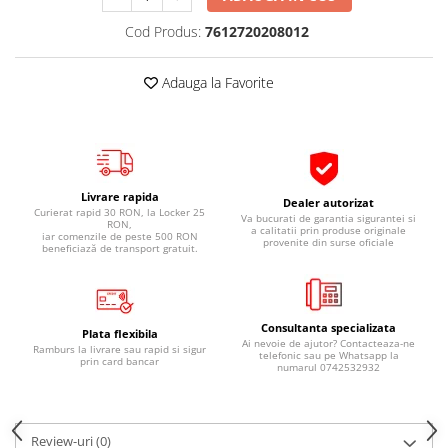
Pipe si fise bujii
20W-50
Cod Produs:
7612720208012
Bujii
20W-60
SAE30
Electrica
Adauga la Favorite
Ulei transmisie
Incarcatoar acumulator baterie
Uleiuri hidraulice
Incarcatoare acumulator baterie
Semnalizare
Gradina
Oglinzi moto
Livrare rapida
Dealer autorizat
Curierat rapid 30 RON, la Locker 25
BMW Motorrad
Va bucurati de garantia sigurantei si
RON,
a calitatii prin produse originale
iar comenzile de peste 500 RON
provenite din surse oficiale
Consumabile BMW Motorrad
beneficiază de transport gratuit.
Uleiuri si lichide moto
Ulei moto
Consultanta specializata
Ulei transmisie moto
Plata flexibila
Ai nevoie de ajutor? Contacteaza-ne
Ramburs la livrare sau rapid si sigur
telefonic sau pe Whatsapp la
Ulei furca moto
prin card bancar
numarul 0742532932
Curatare si intretinere lant moto
Antigel moto
Aditivi moto
Review-uri
(0)