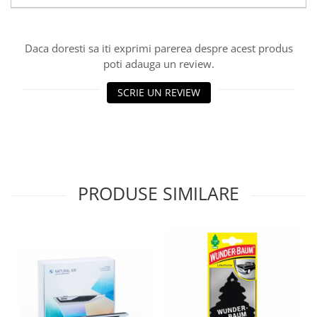
Lichid de frana
Vaselina si spray-uri tehnice moto
Filtre moto
Daca doresti sa iti exprimi parerea despre acest produs
poti adauga un review.
Filtru combustibil
Buson golire ulei
SCRIE UN REVIEW
Filtru ulei moto
Filtru aer moto
Intretinere si curatare filtre moto
Intretinere moto
Intretinere echipament moto
PRODUSE SIMILARE
Curatare moto
Covor moto
Accesorii moto
Antifurt
Genti bagaje moto
Huse moto
Suporti si kituri montaj topcase