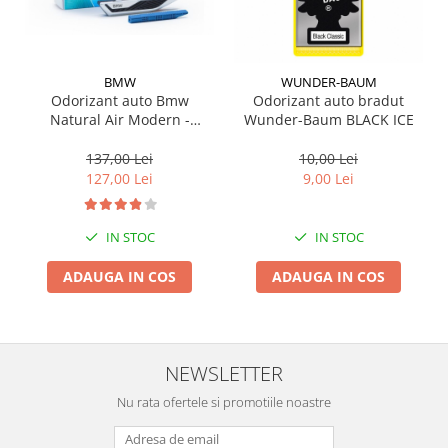
Suporti si placi prindere
BMW
WUNDER-BAUM
Odorizant auto Bmw
Odorizant auto bradut
Natural Air Modern -
Wunder-Baum BLACK ICE
Starter kit - Model nou
(2023)
137,00 Lei
10,00 Lei
127,00 Lei
9,00 Lei
IN STOC
IN STOC
ADAUGA IN COS
ADAUGA IN COS
NEWSLETTER
Nu rata ofertele si promotiile noastre