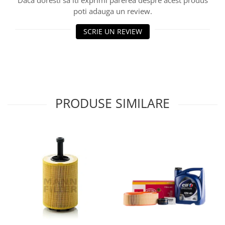
Daca doresti sa iti exprimi parerea despre acest produs
Lichid de frana
poti adauga un review.
Vaselina si spray-uri tehnice moto
SCRIE UN REVIEW
Filtre moto
Filtru combustibil
Buson golire ulei
Filtru ulei moto
Filtru aer moto
PRODUSE SIMILARE
Intretinere si curatare filtre moto
Intretinere moto
Intretinere echipament moto
Curatare moto
Covor moto
Accesorii moto
Antifurt
Genti bagaje moto
Huse moto
Suporti si kituri montaj topcase