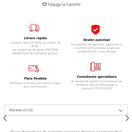
Adauga la Favorite
Pipe si fise bujii
20W-50
Bujii
20W-60
SAE30
Electrica
Ulei transmisie
Incarcatoar acumulator baterie
Uleiuri hidraulice
Livrare rapida
Incarcatoare acumulator baterie
Dealer autorizat
Curierat rapid 30 RON, la Locker 25
Va bucurati de garantia sigurantei si
RON,
Semnalizare
Gradina
a calitatii prin produse originale
iar comenzile de peste 500 RON
provenite din surse oficiale
beneficiază de transport gratuit.
Oglinzi moto
BMW Motorrad
Consumabile BMW Motorrad
Consultanta specializata
Plata flexibila
Uleiuri si lichide moto
Ai nevoie de ajutor? Contacteaza-ne
Ramburs la livrare sau rapid si sigur
telefonic sau pe Whatsapp la
prin card bancar
numarul 0742532932
Ulei moto
Ulei transmisie moto
Ulei furca moto
Review-uri
(0)
Curatare si intretinere lant moto
Antigel moto
Aditivi moto