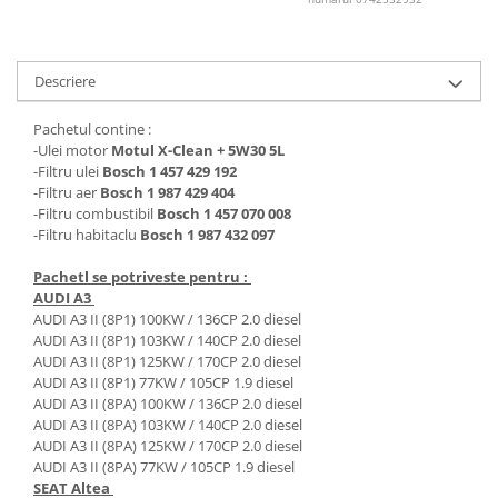
Lichid de frana
Vaselina si spray-uri tehnice moto
Filtre moto
Descriere
Filtru combustibil
Pachetul contine :
Buson golire ulei
-Ulei motor
Motul X-Clean + 5W30 5L
Filtru ulei moto
-Filtru ulei
Bosch 1 457 429 192
-Filtru aer
Bosch 1 987 429 404
Filtru aer moto
-Filtru combustibil
Bosch 1 457 070 008
Intretinere si curatare filtre moto
-Filtru habitaclu
Bosch 1 987 432 097
Intretinere moto
Pachetl se potriveste pentru :
Intretinere echipament moto
AUDI A3
Curatare moto
AUDI A3 II (8P1) 100KW / 136CP 2.0 diesel
AUDI A3 II (8P1) 103KW / 140CP 2.0 diesel
Covor moto
AUDI A3 II (8P1) 125KW / 170CP 2.0 diesel
Accesorii moto
AUDI A3 II (8P1) 77KW / 105CP 1.9 diesel
AUDI A3 II (8PA) 100KW / 136CP 2.0 diesel
Antifurt
AUDI A3 II (8PA) 103KW / 140CP 2.0 diesel
Genti bagaje moto
AUDI A3 II (8PA) 125KW / 170CP 2.0 diesel
Huse moto
AUDI A3 II (8PA) 77KW / 105CP 1.9 diesel
SEAT Altea
Suporti si kituri montaj topcase