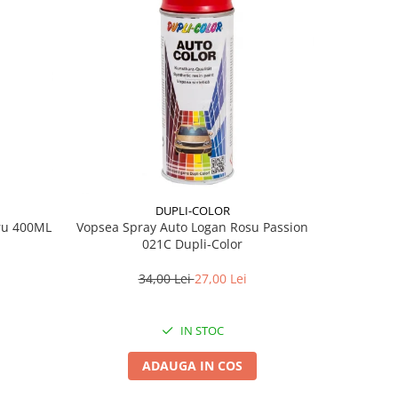
DUPLI-COLOR
tru 400ML
Vopsea Spray Auto Logan Rosu Passion
Vopsea Spr
021C Dupli-Color
M
34,00 Lei
27,00 Lei
IN STOC
ADAUGA IN COS