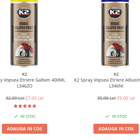
K2
K2
y Vopsea Etriere Galben 400ML
K2 Spray Vopsea Etriere Albas
L346ZO
L346NI
32,00 Lei
27,00 Lei
35,00 Lei
29,00 Lei
IN STOC
IN STOC
ADAUGA IN COS
ADAUGA IN COS