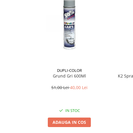
Lichid de frana
Vaselina si spray-uri tehnice moto
Filtre moto
Filtru combustibil
Buson golire ulei
Filtru ulei moto
Filtru aer moto
Intretinere si curatare filtre moto
Intretinere moto
DUPLI-COLOR
Grund Gri 600Ml
K2 Spra
Intretinere echipament moto
Curatare moto
51,00 Lei
40,00 Lei
Covor moto
Accesorii moto
Antifurt
IN STOC
Genti bagaje moto
ADAUGA IN COS
Huse moto
Suporti si kituri montaj topcase