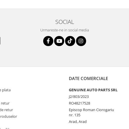
SOCIAL
Urmareste-ne in social media
DATE COMERCIALE
 plata
GENUINE AUTO PARTS SRL
J2/803/2023
 retur
RO48217528
de retur
Episcop Roman Ciorogariu
nr. 135
produselor
Arad, Arad