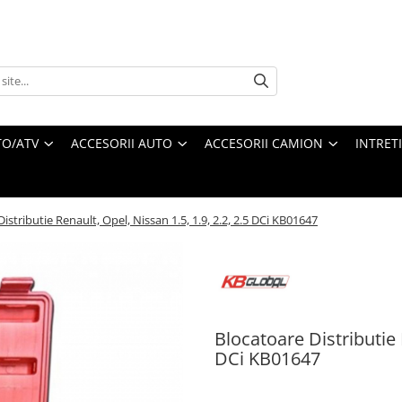
O/ATV
ACCESORII AUTO
ACCESORII CAMION
INTRET
istributie Renault, Opel, Nissan 1.5, 1.9, 2.2, 2.5 DCi KB01647
Blocatoare Distributie R
DCi KB01647