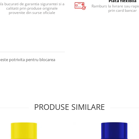
Plata flexibila
Va bucurati de garantia sigurantei si a
Ramburs la livrare sau rapid
calitatii prin produse originale
prin card bancar
provenite din surse oficiale
te potrivita pentru blocarea
PRODUSE SIMILARE