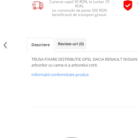
Curierat rapid 30 RON, la Locker 25
Pipe si fise bujii
RON,
20W-50
iar comenzile de peste 500 RON
Bujii
20W-60
beneficiază de transport gratuit.
SAE30
Electrica
Ulei transmisie
Incarcatoar acumulator baterie
Uleiuri hidraulice
Incarcatoare acumulator baterie
Review-uri
(0)
Descriere
Semnalizare
Gradina
Oglinzi moto
TRUSA FIXARE DISTRIBUTIE OPEL DACIA RENAULT NISSAN es
arborilor cu came si a arborelui cotit.
BMW Motorrad
Informatii conformitate produs
Consumabile BMW Motorrad
Uleiuri si lichide moto
Ulei moto
Ulei transmisie moto
Ulei furca moto
Curatare si intretinere lant moto
Antigel moto
Aditivi moto