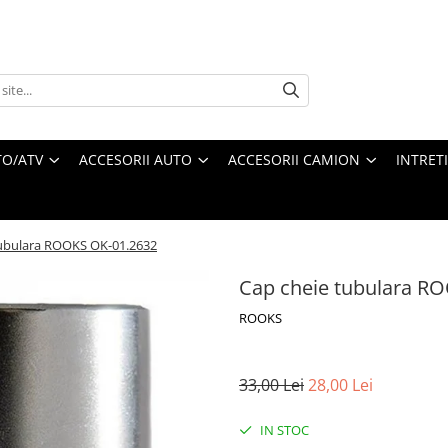
O/ATV
ACCESORII AUTO
ACCESORII CAMION
INTRET
tubulara ROOKS OK-01.2632
Cap cheie tubulara R
ROOKS
33,00 Lei
28,00 Lei
IN STOC