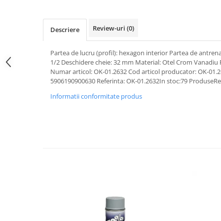
Pipe si fise bujii
20W-50
Bujii
20W-60
Review-uri
(0)
Descriere
SAE30
Electrica
Ulei transmisie
Partea de lucru (profil): hexagon interior Partea de antrenar
Incarcatoar acumulator baterie
1/2 Deschidere cheie: 32 mm Material: Otel Crom Vanadiu
Uleiuri hidraulice
Incarcatoare acumulator baterie
Numar articol: OK-01.2632 Cod articol producator: OK-01
Semnalizare
Gradina
5906190900630 Referinta: OK-01.2632In stoc:79 ProduseRef
Oglinzi moto
Informatii conformitate produs
BMW Motorrad
Consumabile BMW Motorrad
Uleiuri si lichide moto
Ulei moto
Ulei transmisie moto
Ulei furca moto
Curatare si intretinere lant moto
Antigel moto
Aditivi moto