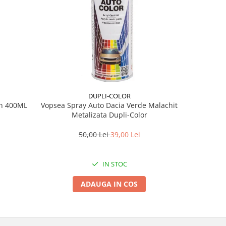
DUPLI-COLOR
en 400ML
Vopsea Spray Auto Dacia Verde Malachit
Chit Polies
Metalizata Dupli-Color
50,00 Lei
39,00 Lei
IN STOC
ADAUGA IN COS