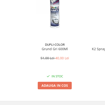
Lichid de frana
Vaselina si spray-uri tehnice moto
Filtre moto
Filtru combustibil
Buson golire ulei
Filtru ulei moto
Filtru aer moto
DUPLI-COLOR
Intretinere si curatare filtre moto
Grund Gri 600Ml
K2 Spra
Intretinere moto
51,00 Lei
40,00 Lei
Intretinere echipament moto
Curatare moto
Covor moto
IN STOC
Accesorii moto
ADAUGA IN COS
Antifurt
Genti bagaje moto
Huse moto
Suporti si kituri montaj topcase