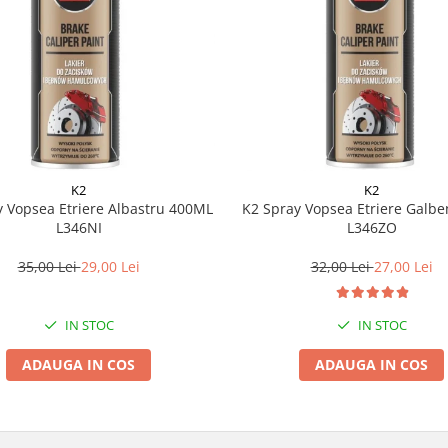
K2
K2
y Vopsea Etriere Albastru 400ML
K2 Spray Vopsea Etriere Galb
L346NI
L346ZO
35,00 Lei
29,00 Lei
32,00 Lei
27,00 Lei
IN STOC
IN STOC
ADAUGA IN COS
ADAUGA IN COS