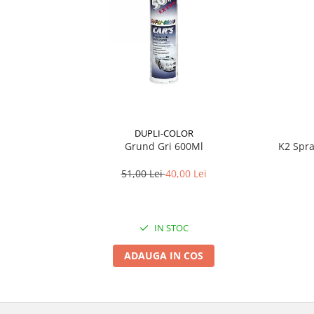
Lichid de frana
Vaselina si spray-uri tehnice moto
Filtre moto
Filtru combustibil
Buson golire ulei
Filtru ulei moto
Filtru aer moto
DUPLI-COLOR
Intretinere si curatare filtre moto
Grund Gri 600Ml
K2 Spra
Intretinere moto
51,00 Lei
40,00 Lei
Intretinere echipament moto
Curatare moto
Covor moto
IN STOC
Accesorii moto
ADAUGA IN COS
Antifurt
Genti bagaje moto
Huse moto
Suporti si kituri montaj topcase