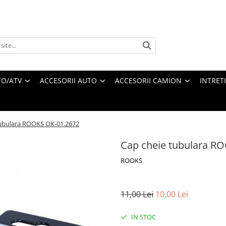
O/ATV
ACCESORII AUTO
ACCESORII CAMION
INTRET
tubulara ROOKS OK-01.2672
Cap cheie tubulara R
ROOKS
11,00 Lei
10,00 Lei
IN STOC