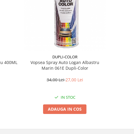
DUPLI-COLOR
tru 400ML
Vopsea Spray Auto Logan Albastru
Vopsea Sp
Marin 061E Dupli-Color
34,00 Lei
27,00 Lei
IN STOC
ADAUGA IN COS