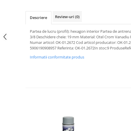
Pipe si fise bujii
20W-50
Bujii
20W-60
Review-uri
(0)
Descriere
SAE30
Electrica
Ulei transmisie
Partea de lucru (profil): hexagon interior Partea de antrenar
Incarcatoar acumulator baterie
3/8 Deschidere cheie: 19 mm Material: Otel Crom Vanadiu
Uleiuri hidraulice
Incarcatoare acumulator baterie
Numar articol: OK-01.2672 Cod articol producator: OK-01
Semnalizare
Gradina
5906190908957 Referinta: OK-01.2672In stoc:9 ProduseRefe
Oglinzi moto
Informatii conformitate produs
BMW Motorrad
Consumabile BMW Motorrad
Uleiuri si lichide moto
Ulei moto
Ulei transmisie moto
Ulei furca moto
Curatare si intretinere lant moto
Antigel moto
Aditivi moto