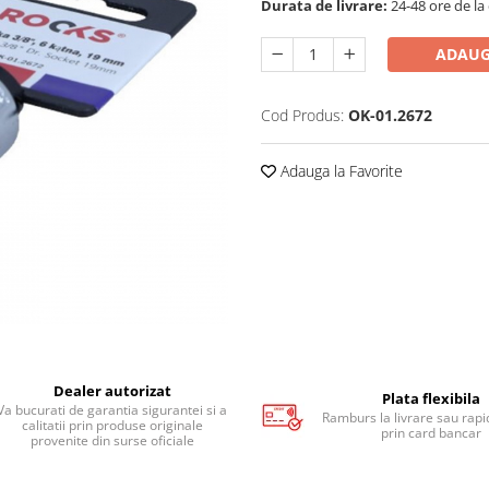
Durata de livrare:
24-48 ore de la
ADAUG
Cod Produs:
OK-01.2672
Adauga la Favorite
Dealer autorizat
Plata flexibila
Va bucurati de garantia sigurantei si a
Ramburs la livrare sau rapid
calitatii prin produse originale
prin card bancar
provenite din surse oficiale