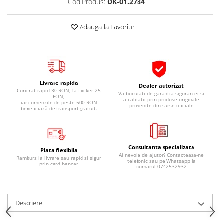
Cod Produs:
OK-01.2784
Pipe si fise bujii
20W-50
Bujii
20W-60
Adauga la Favorite
SAE30
Electrica
Ulei transmisie
Incarcatoar acumulator baterie
Uleiuri hidraulice
Incarcatoare acumulator baterie
Semnalizare
Gradina
Livrare rapida
Dealer autorizat
Oglinzi moto
Curierat rapid 30 RON, la Locker 25
Va bucurati de garantia sigurantei si
RON,
a calitatii prin produse originale
iar comenzile de peste 500 RON
provenite din surse oficiale
BMW Motorrad
beneficiază de transport gratuit.
Consumabile BMW Motorrad
Uleiuri si lichide moto
Consultanta specializata
Ulei moto
Plata flexibila
Ai nevoie de ajutor? Contacteaza-ne
Ramburs la livrare sau rapid si sigur
telefonic sau pe Whatsapp la
Ulei transmisie moto
prin card bancar
numarul 0742532932
Ulei furca moto
Curatare si intretinere lant moto
Antigel moto
Descriere
Aditivi moto