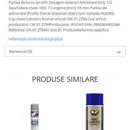
Partea de lucru (profil): hexagon exterior Antrenare [tol]: 1/2
Lichid de frana
Deschidere cheie: HEX 7 Lungime [mm]: 55 mm Partea de
Vaselina si spray-uri tehnice moto
antrenare (Profil): Patrat Material: Otel Crom Vanadiu ROOKS:
Filtre moto
Cap cheie tubulara Numar articol: OK-01.2784 Cod articol
producator: OK-01.2784Producator: ROOKS EAN: 5903364302566
Filtru combustibil
Referinta: OK-01.2784In stoc:81 ProduseReferinte specifice
Buson golire ulei
Informatii conformitate produs
Filtru ulei moto
Filtru aer moto
Review-uri
(0)
Intretinere si curatare filtre moto
Intretinere moto
Intretinere echipament moto
PRODUSE SIMILARE
Curatare moto
Covor moto
Accesorii moto
Antifurt
Genti bagaje moto
Huse moto
Suporti si kituri montaj topcase