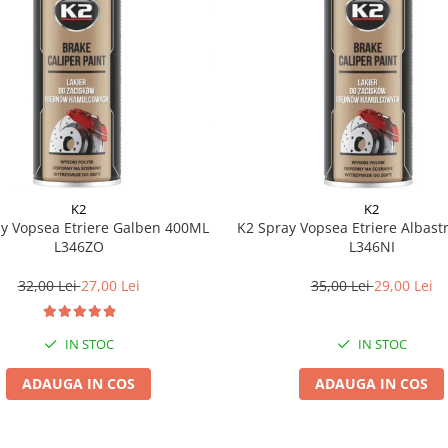
K2
K2
y Vopsea Etriere Galben 400ML
K2 Spray Vopsea Etriere Albas
L346ZO
L346NI
32,00 Lei
27,00 Lei
35,00 Lei
29,00 Lei
IN STOC
IN STOC
ADAUGA IN COS
ADAUGA IN COS