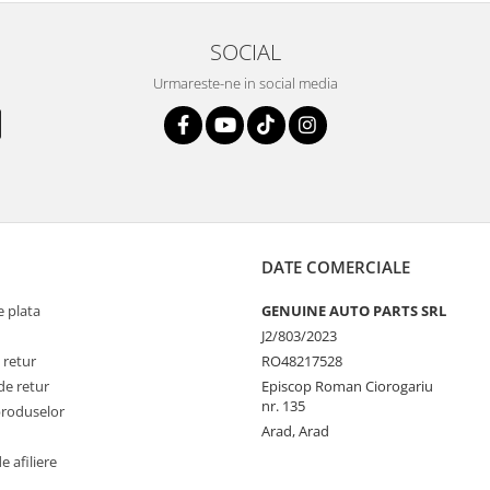
SOCIAL
Urmareste-ne in social media
DATE COMERCIALE
 plata
GENUINE AUTO PARTS SRL
J2/803/2023
 retur
RO48217528
de retur
Episcop Roman Ciorogariu
nr. 135
produselor
Arad, Arad
 afiliere