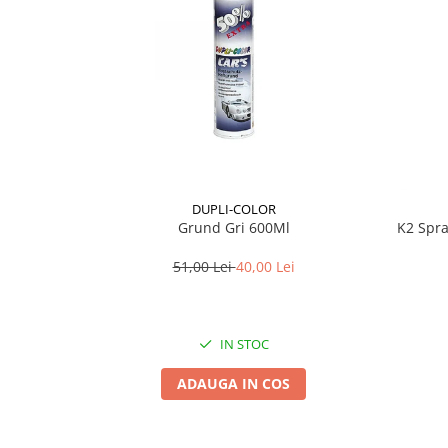
Lichid de frana
Vaselina si spray-uri tehnice moto
Filtre moto
Filtru combustibil
Buson golire ulei
Filtru ulei moto
Filtru aer moto
Intretinere si curatare filtre moto
DUPLI-COLOR
Intretinere moto
Grund Gri 600Ml
K2 Spra
Intretinere echipament moto
51,00 Lei
40,00 Lei
Curatare moto
Covor moto
Accesorii moto
IN STOC
Antifurt
ADAUGA IN COS
Genti bagaje moto
Huse moto
Suporti si kituri montaj topcase