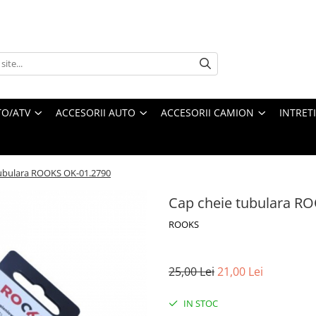
O/ATV
ACCESORII AUTO
ACCESORII CAMION
INTRET
tubulara ROOKS OK-01.2790
Cap cheie tubulara R
ROOKS
25,00 Lei
21,00 Lei
IN STOC