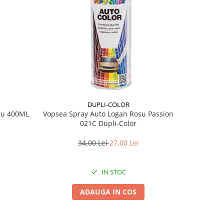
DUPLI-COLOR
tru 400ML
Vopsea Spray Auto Logan Rosu Passion
Vopsea Spr
021C Dupli-Color
M
34,00 Lei
27,00 Lei
IN STOC
ADAUGA IN COS