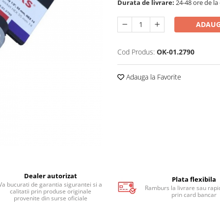
Durata de livrare:
24-48 ore de la
ADAUG
Cod Produs:
OK-01.2790
Adauga la Favorite
Dealer autorizat
Plata flexibila
Va bucurati de garantia sigurantei si a
Ramburs la livrare sau rapid
calitatii prin produse originale
prin card bancar
provenite din surse oficiale