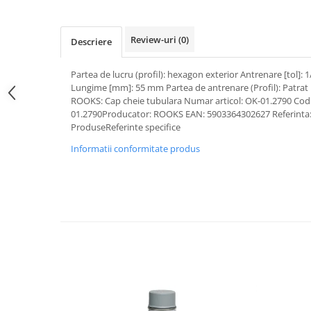
Pipe si fise bujii
20W-50
Bujii
20W-60
Review-uri
(0)
Descriere
SAE30
Electrica
Ulei transmisie
Partea de lucru (profil): hexagon exterior Antrenare [tol]: 
Incarcatoar acumulator baterie
Lungime [mm]: 55 mm Partea de antrenare (Profil): Patrat
Uleiuri hidraulice
Incarcatoare acumulator baterie
ROOKS: Cap cheie tubulara Numar articol: OK-01.2790 Cod 
Semnalizare
Gradina
01.2790Producator: ROOKS EAN: 5903364302627 Referinta:
ProduseReferinte specifice
Oglinzi moto
Informatii conformitate produs
BMW Motorrad
Consumabile BMW Motorrad
Uleiuri si lichide moto
Ulei moto
Ulei transmisie moto
Ulei furca moto
Curatare si intretinere lant moto
Antigel moto
Aditivi moto