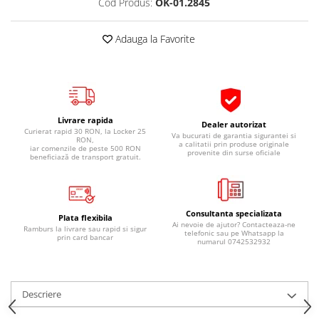
Cod Produs:
OK-01.2845
Pipe si fise bujii
20W-50
Bujii
20W-60
Adauga la Favorite
SAE30
Electrica
Ulei transmisie
Incarcatoar acumulator baterie
Uleiuri hidraulice
Incarcatoare acumulator baterie
Semnalizare
Gradina
Livrare rapida
Dealer autorizat
Oglinzi moto
Curierat rapid 30 RON, la Locker 25
Va bucurati de garantia sigurantei si
RON,
a calitatii prin produse originale
iar comenzile de peste 500 RON
provenite din surse oficiale
BMW Motorrad
beneficiază de transport gratuit.
Consumabile BMW Motorrad
Uleiuri si lichide moto
Consultanta specializata
Ulei moto
Plata flexibila
Ai nevoie de ajutor? Contacteaza-ne
Ramburs la livrare sau rapid si sigur
telefonic sau pe Whatsapp la
Ulei transmisie moto
prin card bancar
numarul 0742532932
Ulei furca moto
Curatare si intretinere lant moto
Antigel moto
Descriere
Aditivi moto