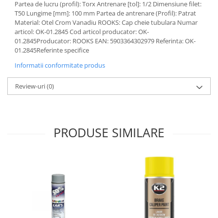
Partea de lucru (profil): Torx Antrenare [tol]: 1/2 Dimensiune filet:
Lichid de frana
T50 Lungime [mm]: 100 mm Partea de antrenare (Profil): Patrat
Vaselina si spray-uri tehnice moto
Material: Otel Crom Vanadiu ROOKS: Cap cheie tubulara Numar
Filtre moto
articol: OK-01.2845 Cod articol producator: OK-
01.2845Producator: ROOKS EAN: 5903364302979 Referinta: OK-
Filtru combustibil
01.2845Referinte specifice
Buson golire ulei
Informatii conformitate produs
Filtru ulei moto
Filtru aer moto
Review-uri
(0)
Intretinere si curatare filtre moto
Intretinere moto
Intretinere echipament moto
PRODUSE SIMILARE
Curatare moto
Covor moto
Accesorii moto
Antifurt
Genti bagaje moto
Huse moto
Suporti si kituri montaj topcase