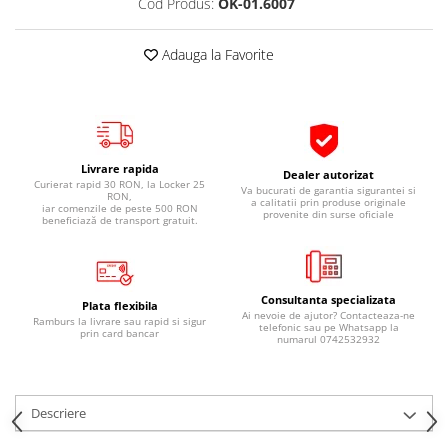
Cod Produs:
OK-01.6007
Pipe si fise bujii
20W-50
Bujii
20W-60
Adauga la Favorite
SAE30
Electrica
Ulei transmisie
Incarcatoar acumulator baterie
Uleiuri hidraulice
Incarcatoare acumulator baterie
Semnalizare
Gradina
Livrare rapida
Dealer autorizat
Oglinzi moto
Curierat rapid 30 RON, la Locker 25
Va bucurati de garantia sigurantei si
RON,
a calitatii prin produse originale
iar comenzile de peste 500 RON
provenite din surse oficiale
BMW Motorrad
beneficiază de transport gratuit.
Consumabile BMW Motorrad
Uleiuri si lichide moto
Consultanta specializata
Ulei moto
Plata flexibila
Ai nevoie de ajutor? Contacteaza-ne
Ramburs la livrare sau rapid si sigur
telefonic sau pe Whatsapp la
Ulei transmisie moto
prin card bancar
numarul 0742532932
Ulei furca moto
Curatare si intretinere lant moto
Antigel moto
Descriere
Aditivi moto