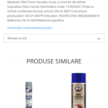
Material: Otel Crom Vanadiu Scula: cu functie de clichet
Lichid de frana
Suprafata: Mat cromat Deschidere cheie: 14 ROOKS: Cheie cu
Vaselina si spray-uri tehnice moto
clichet combinata Numar articol: OK-01.6007 Cod articol
Filtre moto
producator: OK-01.6007Producator: ROOKS EAN: 5903364303419
Referinta: OK-01.6007Referinte specifice
Filtru combustibil
Informatii conformitate produs
Buson golire ulei
Filtru ulei moto
Review-uri
(0)
Filtru aer moto
Intretinere si curatare filtre moto
Intretinere moto
PRODUSE SIMILARE
Intretinere echipament moto
Curatare moto
Covor moto
Accesorii moto
Antifurt
Genti bagaje moto
Huse moto
Suporti si kituri montaj topcase