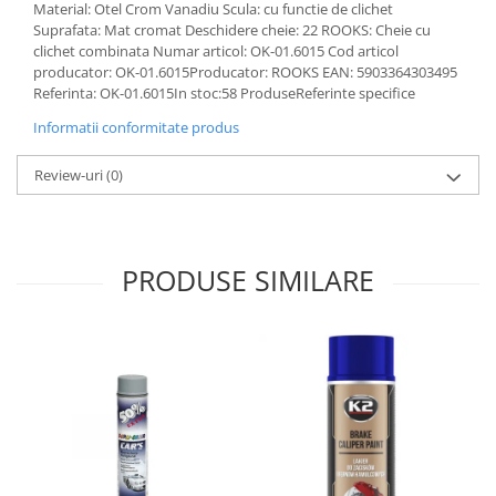
Material: Otel Crom Vanadiu Scula: cu functie de clichet
Lichid de frana
Suprafata: Mat cromat Deschidere cheie: 22 ROOKS: Cheie cu
Vaselina si spray-uri tehnice moto
clichet combinata Numar articol: OK-01.6015 Cod articol
Filtre moto
producator: OK-01.6015Producator: ROOKS EAN: 5903364303495
Referinta: OK-01.6015In stoc:58 ProduseReferinte specifice
Filtru combustibil
Informatii conformitate produs
Buson golire ulei
Filtru ulei moto
Review-uri
(0)
Filtru aer moto
Intretinere si curatare filtre moto
Intretinere moto
PRODUSE SIMILARE
Intretinere echipament moto
Curatare moto
Covor moto
Accesorii moto
Antifurt
Genti bagaje moto
Huse moto
Suporti si kituri montaj topcase