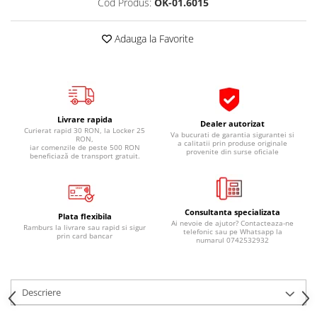
Cod Produs:
OK-01.6015
Pipe si fise bujii
20W-50
Bujii
20W-60
Adauga la Favorite
SAE30
Electrica
Ulei transmisie
Incarcatoar acumulator baterie
Uleiuri hidraulice
Incarcatoare acumulator baterie
Semnalizare
Gradina
Livrare rapida
Dealer autorizat
Oglinzi moto
Curierat rapid 30 RON, la Locker 25
Va bucurati de garantia sigurantei si
RON,
a calitatii prin produse originale
iar comenzile de peste 500 RON
provenite din surse oficiale
BMW Motorrad
beneficiază de transport gratuit.
Consumabile BMW Motorrad
Uleiuri si lichide moto
Consultanta specializata
Ulei moto
Plata flexibila
Ai nevoie de ajutor? Contacteaza-ne
Ramburs la livrare sau rapid si sigur
telefonic sau pe Whatsapp la
Ulei transmisie moto
prin card bancar
numarul 0742532932
Ulei furca moto
Curatare si intretinere lant moto
Antigel moto
Descriere
Aditivi moto