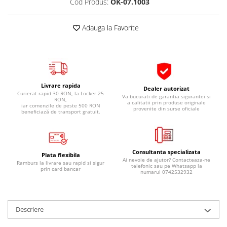
Cod Produs:
OK-07.1003
Pipe si fise bujii
20W-50
Bujii
20W-60
Adauga la Favorite
SAE30
Electrica
Ulei transmisie
Incarcatoar acumulator baterie
Uleiuri hidraulice
Incarcatoare acumulator baterie
Semnalizare
Gradina
Livrare rapida
Dealer autorizat
Oglinzi moto
Curierat rapid 30 RON, la Locker 25
Va bucurati de garantia sigurantei si
RON,
a calitatii prin produse originale
iar comenzile de peste 500 RON
provenite din surse oficiale
BMW Motorrad
beneficiază de transport gratuit.
Consumabile BMW Motorrad
Uleiuri si lichide moto
Consultanta specializata
Ulei moto
Plata flexibila
Ai nevoie de ajutor? Contacteaza-ne
Ramburs la livrare sau rapid si sigur
telefonic sau pe Whatsapp la
Ulei transmisie moto
prin card bancar
numarul 0742532932
Ulei furca moto
Curatare si intretinere lant moto
Antigel moto
Descriere
Aditivi moto