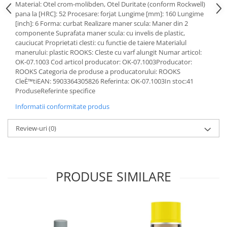
Material: Otel crom-molibden, Otel Duritate (conform Rockwell)
Lichid de frana
pana la [HRC]: 52 Procesare: forjat Lungime [mm]: 160 Lungime
Vaselina si spray-uri tehnice moto
[inch]: 6 Forma: curbat Realizare maner scula: Maner din 2
Filtre moto
componente Suprafata maner scula: cu invelis de plastic,
cauciucat Proprietati clesti: cu functie de taiere Materialul
Filtru combustibil
manerului: plastic ROOKS: Cleste cu varf alungit Numar articol:
Buson golire ulei
OK-07.1003 Cod articol producator: OK-07.1003Producator:
ROOKS Categoria de produse a producatorului: ROOKS
Filtru ulei moto
CleÈ™tiEAN: 5903364305826 Referinta: OK-07.1003In stoc:41
Filtru aer moto
ProduseReferinte specifice
Intretinere si curatare filtre moto
Informatii conformitate produs
Intretinere moto
Review-uri
(0)
Intretinere echipament moto
Curatare moto
Covor moto
Accesorii moto
PRODUSE SIMILARE
Antifurt
Genti bagaje moto
Huse moto
Suporti si kituri montaj topcase