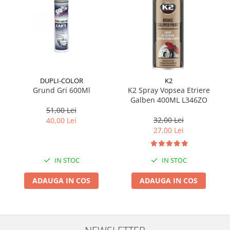
Suporti si placi prindere
DUPLI-COLOR
K2
Grund Gri 600Ml
K2 Spray Vopsea Etriere
Galben 400ML L346ZO
51,00 Lei
32,00 Lei
40,00 Lei
27,00 Lei
IN STOC
IN STOC
ADAUGA IN COS
ADAUGA IN COS