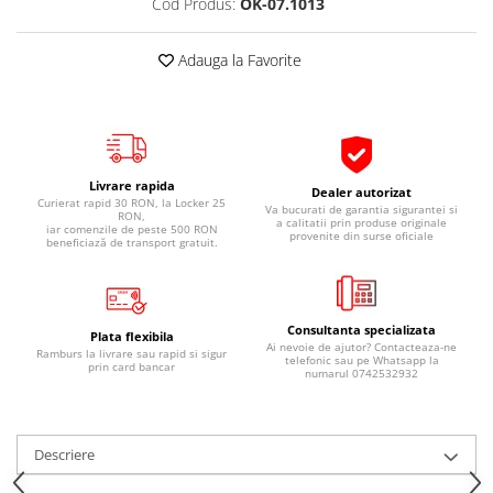
Cod Produs:
OK-07.1013
Pipe si fise bujii
20W-50
Bujii
20W-60
Adauga la Favorite
SAE30
Electrica
Ulei transmisie
Incarcatoar acumulator baterie
Uleiuri hidraulice
Incarcatoare acumulator baterie
Semnalizare
Gradina
Livrare rapida
Dealer autorizat
Oglinzi moto
Curierat rapid 30 RON, la Locker 25
Va bucurati de garantia sigurantei si
RON,
a calitatii prin produse originale
iar comenzile de peste 500 RON
provenite din surse oficiale
BMW Motorrad
beneficiază de transport gratuit.
Consumabile BMW Motorrad
Uleiuri si lichide moto
Consultanta specializata
Ulei moto
Plata flexibila
Ai nevoie de ajutor? Contacteaza-ne
Ramburs la livrare sau rapid si sigur
telefonic sau pe Whatsapp la
Ulei transmisie moto
prin card bancar
numarul 0742532932
Ulei furca moto
Curatare si intretinere lant moto
Antigel moto
Descriere
Aditivi moto