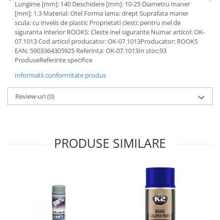
Lungime [mm]: 140 Deschidere [mm]: 10-25 Diametru maner
Lichid de frana
[mm]: 1.3 Material: Otel Forma lama: drept Suprafata maner
Vaselina si spray-uri tehnice moto
scula: cu invelis de plastic Proprietati clesti: pentru inel de
Filtre moto
siguranta interior ROOKS: Cleste inel sigurante Numar articol: OK-
07.1013 Cod articol producator: OK-07.1013Producator: ROOKS
Filtru combustibil
EAN: 5903364305925 Referinta: OK-07.1013In stoc:93
Buson golire ulei
ProduseReferinte specifice
Filtru ulei moto
Informatii conformitate produs
Filtru aer moto
Review-uri
(0)
Intretinere si curatare filtre moto
Intretinere moto
Intretinere echipament moto
Curatare moto
PRODUSE SIMILARE
Covor moto
Accesorii moto
Antifurt
Genti bagaje moto
Huse moto
Suporti si kituri montaj topcase