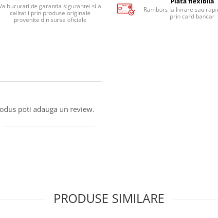
Plata flexibila
Va bucurati de garantia sigurantei si a
Ramburs la livrare sau rapid
calitatii prin produse originale
prin card bancar
provenite din surse oficiale
produs poti adauga un review.
PRODUSE SIMILARE