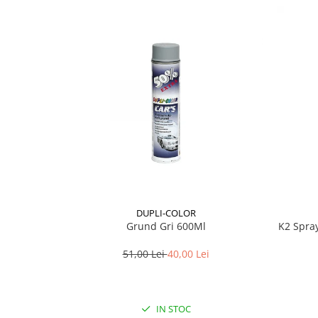
Lichid de frana
Vaselina si spray-uri tehnice moto
Filtre moto
Filtru combustibil
Buson golire ulei
Filtru ulei moto
Filtru aer moto
Intretinere si curatare filtre moto
Intretinere moto
Intretinere echipament moto
Curatare moto
DUPLI-COLOR
Covor moto
Grund Gri 600Ml
K2 Spra
Accesorii moto
51,00 Lei
40,00 Lei
Antifurt
Genti bagaje moto
Huse moto
IN STOC
Suporti si kituri montaj topcase