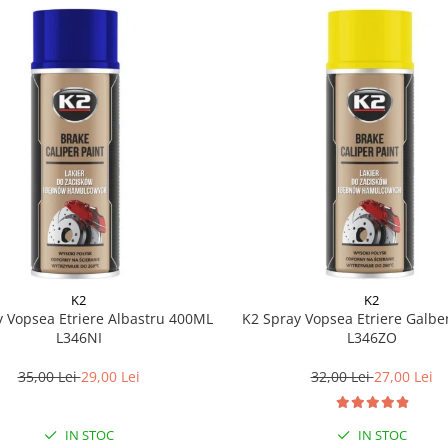
K2
K2
y Vopsea Etriere Albastru 400ML
K2 Spray Vopsea Etriere Galb
L346NI
L346ZO
35,00 Lei
29,00 Lei
32,00 Lei
27,00 Lei
IN STOC
IN STOC