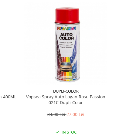
DUPLI-COLOR
en 400ML
Vopsea Spray Auto Logan Rosu Passion
Vopsea Spr
021C Dupli-Color
M
34,00 Lei
27,00 Lei
IN STOC