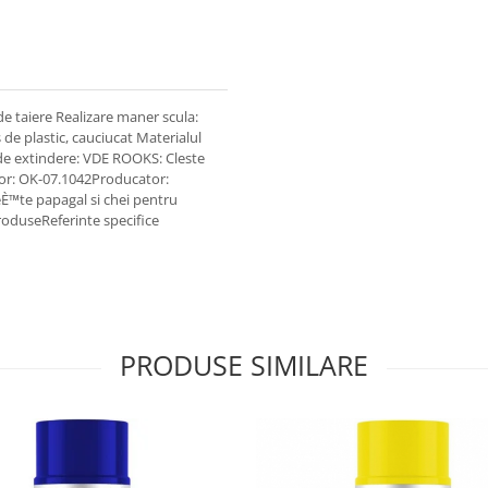
 de taiere Realizare maner scula:
de plastic, cauciucat Materialul
 de extindere: VDE ROOKS: Cleste
tor: OK-07.1042Producator:
™te papagal si chei pentru
roduseReferinte specifice
PRODUSE SIMILARE