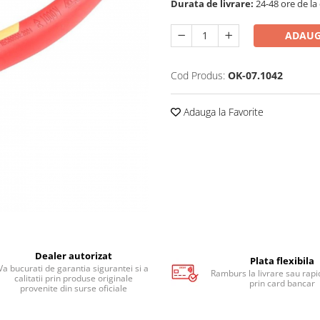
Durata de livrare:
24-48 ore de la
ADAUG
Cod Produs:
OK-07.1042
Adauga la Favorite
Dealer autorizat
Plata flexibila
Va bucurati de garantia sigurantei si a
Ramburs la livrare sau rapid
calitatii prin produse originale
prin card bancar
provenite din surse oficiale