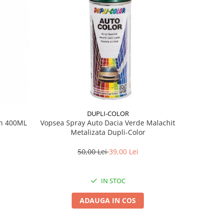
DUPLI-COLOR
en 400ML
Vopsea Spray Auto Dacia Verde Malachit
Chit Polies
Metalizata Dupli-Color
50,00 Lei
39,00 Lei
IN STOC
ADAUGA IN COS