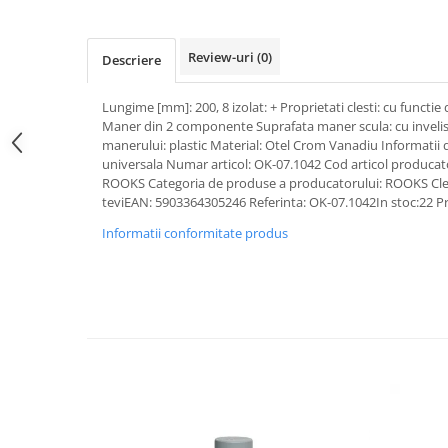
Pipe si fise bujii
20W-50
Bujii
20W-60
Review-uri
(0)
Descriere
SAE30
Electrica
Ulei transmisie
Lungime [mm]: 200, 8 izolat: + Proprietati clesti: cu functie
Incarcatoar acumulator baterie
Maner din 2 componente Suprafata maner scula: cu invelis 
Uleiuri hidraulice
Incarcatoare acumulator baterie
manerului: plastic Material: Otel Crom Vanadiu Informatii
Semnalizare
Gradina
universala Numar articol: OK-07.1042 Cod articol produca
ROOKS Categoria de produse a producatorului: ROOKS CleÈ
Oglinzi moto
teviEAN: 5903364305246 Referinta: OK-07.1042In stoc:22 P
BMW Motorrad
Informatii conformitate produs
Consumabile BMW Motorrad
Uleiuri si lichide moto
Ulei moto
Ulei transmisie moto
Ulei furca moto
Curatare si intretinere lant moto
Antigel moto
Aditivi moto