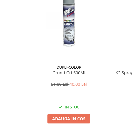
Lichid de frana
Vaselina si spray-uri tehnice moto
Filtre moto
Filtru combustibil
Buson golire ulei
Filtru ulei moto
Filtru aer moto
Intretinere si curatare filtre moto
Intretinere moto
DUPLI-COLOR
Grund Gri 600Ml
K2 Spra
Intretinere echipament moto
Curatare moto
51,00 Lei
40,00 Lei
Covor moto
Accesorii moto
IN STOC
Antifurt
Genti bagaje moto
ADAUGA IN COS
Huse moto
Suporti si kituri montaj topcase