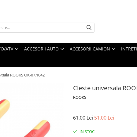
O/ATV
ACCESORII AUTO
ACCESORII CAMION
INTRET
ersala ROOKS OK-07.1042
Cleste universala RO
ROOKS
61,00 Lei
51,00 Lei
IN STOC