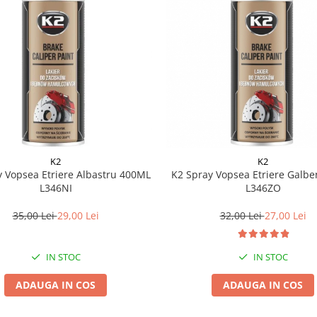
K2
K2
y Vopsea Etriere Albastru 400ML
K2 Spray Vopsea Etriere Galb
L346NI
L346ZO
35,00 Lei
29,00 Lei
32,00 Lei
27,00 Lei
IN STOC
IN STOC
ADAUGA IN COS
ADAUGA IN COS