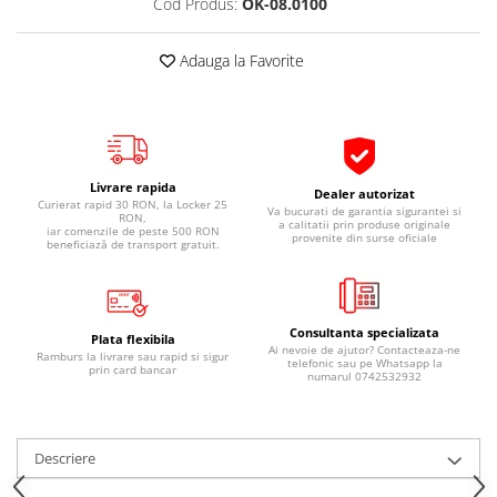
Cod Produs:
OK-08.0100
Pipe si fise bujii
20W-50
Bujii
20W-60
Adauga la Favorite
SAE30
Electrica
Ulei transmisie
Incarcatoar acumulator baterie
Uleiuri hidraulice
Incarcatoare acumulator baterie
Semnalizare
Gradina
Livrare rapida
Dealer autorizat
Oglinzi moto
Curierat rapid 30 RON, la Locker 25
Va bucurati de garantia sigurantei si
RON,
a calitatii prin produse originale
iar comenzile de peste 500 RON
provenite din surse oficiale
BMW Motorrad
beneficiază de transport gratuit.
Consumabile BMW Motorrad
Uleiuri si lichide moto
Consultanta specializata
Ulei moto
Plata flexibila
Ai nevoie de ajutor? Contacteaza-ne
Ramburs la livrare sau rapid si sigur
telefonic sau pe Whatsapp la
Ulei transmisie moto
prin card bancar
numarul 0742532932
Ulei furca moto
Curatare si intretinere lant moto
Antigel moto
Descriere
Aditivi moto