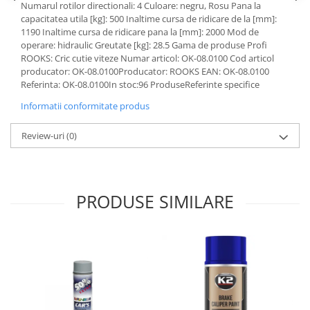
Numarul rotilor directionali: 4 Culoare: negru, Rosu Pana la
Lichid de frana
capacitatea utila [kg]: 500 Inaltime cursa de ridicare de la [mm]:
Vaselina si spray-uri tehnice moto
1190 Inaltime cursa de ridicare pana la [mm]: 2000 Mod de
Filtre moto
operare: hidraulic Greutate [kg]: 28.5 Gama de produse Profi
ROOKS: Cric cutie viteze Numar articol: OK-08.0100 Cod articol
Filtru combustibil
producator: OK-08.0100Producator: ROOKS EAN: OK-08.0100
Buson golire ulei
Referinta: OK-08.0100In stoc:96 ProduseReferinte specifice
Filtru ulei moto
Informatii conformitate produs
Filtru aer moto
Review-uri
(0)
Intretinere si curatare filtre moto
Intretinere moto
Intretinere echipament moto
Curatare moto
PRODUSE SIMILARE
Covor moto
Accesorii moto
Antifurt
Genti bagaje moto
Huse moto
Suporti si kituri montaj topcase