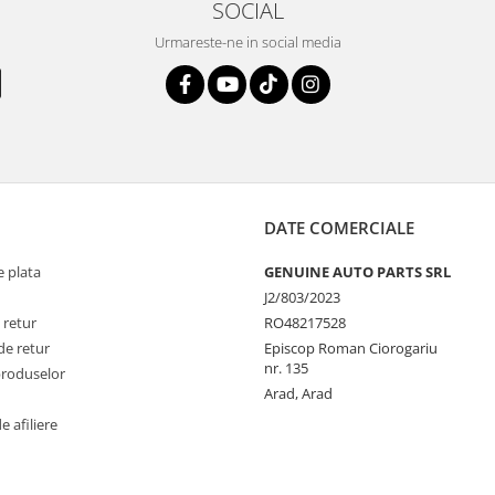
SOCIAL
Urmareste-ne in social media
DATE COMERCIALE
 plata
GENUINE AUTO PARTS SRL
J2/803/2023
 retur
RO48217528
de retur
Episcop Roman Ciorogariu
nr. 135
produselor
Arad, Arad
 afiliere