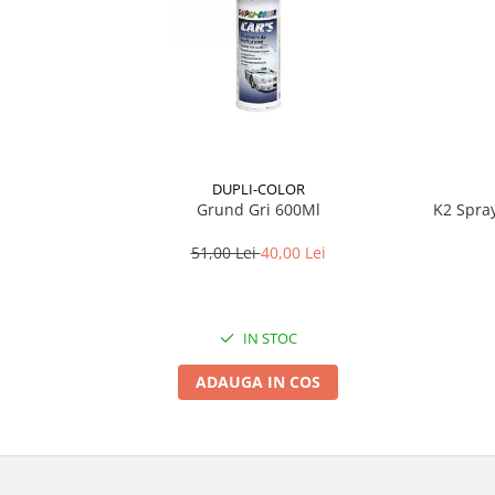
Lichid de frana
Vaselina si spray-uri tehnice moto
Filtre moto
Filtru combustibil
Buson golire ulei
Filtru ulei moto
DUPLI-COLOR
Filtru aer moto
Grund Gri 600Ml
K2 Spra
Intretinere si curatare filtre moto
Intretinere moto
51,00 Lei
40,00 Lei
Intretinere echipament moto
Curatare moto
IN STOC
Covor moto
Accesorii moto
ADAUGA IN COS
Antifurt
Genti bagaje moto
Huse moto
Suporti si kituri montaj topcase