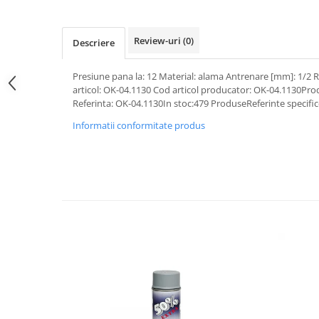
Pipe si fise bujii
20W-50
Bujii
20W-60
Review-uri
(0)
Descriere
SAE30
Electrica
Ulei transmisie
Presiune pana la: 12 Material: alama Antrenare [mm]: 1/2
Incarcatoar acumulator baterie
articol: OK-04.1130 Cod articol producator: OK-04.1130P
Uleiuri hidraulice
Incarcatoare acumulator baterie
Referinta: OK-04.1130In stoc:479 ProduseReferinte specifi
Semnalizare
Gradina
Informatii conformitate produs
Oglinzi moto
BMW Motorrad
Consumabile BMW Motorrad
Uleiuri si lichide moto
Ulei moto
Ulei transmisie moto
Ulei furca moto
Curatare si intretinere lant moto
Antigel moto
Aditivi moto