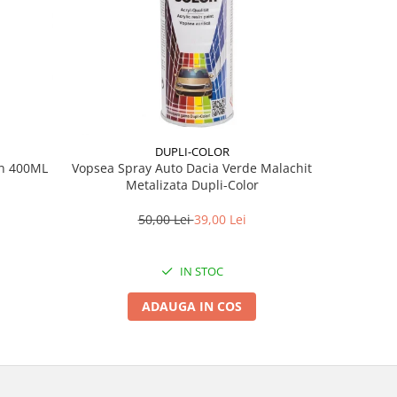
DUPLI-COLOR
en 400ML
Vopsea Spray Auto Dacia Verde Malachit
Chit Polies
Metalizata Dupli-Color
50,00 Lei
39,00 Lei
IN STOC
ADAUGA IN COS