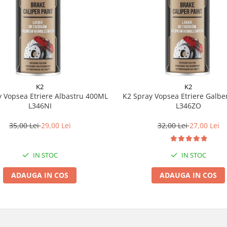
K2
K2
y Vopsea Etriere Albastru 400ML
K2 Spray Vopsea Etriere Galb
L346NI
L346ZO
35,00 Lei
29,00 Lei
32,00 Lei
27,00 Lei
IN STOC
IN STOC
ADAUGA IN COS
ADAUGA IN COS