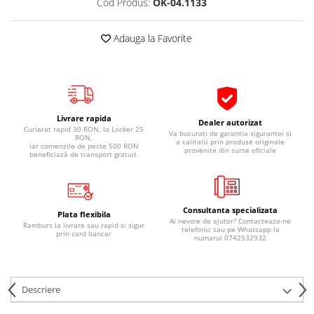
Cod Produs:
OK-04.1133
Pipe si fise bujii
20W-50
Bujii
20W-60
Adauga la Favorite
SAE30
Electrica
Ulei transmisie
Incarcatoar acumulator baterie
Uleiuri hidraulice
Incarcatoare acumulator baterie
Semnalizare
Gradina
Livrare rapida
Dealer autorizat
Oglinzi moto
Curierat rapid 30 RON, la Locker 25
Va bucurati de garantia sigurantei si
RON,
a calitatii prin produse originale
iar comenzile de peste 500 RON
provenite din surse oficiale
BMW Motorrad
beneficiază de transport gratuit.
Consumabile BMW Motorrad
Uleiuri si lichide moto
Consultanta specializata
Ulei moto
Plata flexibila
Ai nevoie de ajutor? Contacteaza-ne
Ramburs la livrare sau rapid si sigur
telefonic sau pe Whatsapp la
Ulei transmisie moto
prin card bancar
numarul 0742532932
Ulei furca moto
Curatare si intretinere lant moto
Antigel moto
Descriere
Aditivi moto