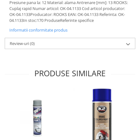
Presiune pana la: 12 Material: alama Antrenare [mm]: 13 ROOKS:
Lichid de frana
Cuplaj rapid Numar articol: OK-04.1133 Cod articol producator:
Vaselina si spray-uri tehnice moto
OK-04.1133Producator: ROOKS EAN: OK-04.1133 Referinta: OK-
Filtre moto
04.1133In stoc:170 ProduseReferinte specifice
Filtru combustibil
Informatii conformitate produs
Buson golire ulei
Review-uri
(0)
Filtru ulei moto
Filtru aer moto
Intretinere si curatare filtre moto
Intretinere moto
PRODUSE SIMILARE
Intretinere echipament moto
Curatare moto
Covor moto
Accesorii moto
Antifurt
Genti bagaje moto
Huse moto
Suporti si kituri montaj topcase