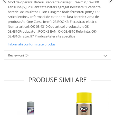
Mod de operare: Baterii Frecventa curse [Curse/min]: 0-2000
Lichid de frana
Tensiune [V]: 20 Cantitate baterii agregat necesare: 1 Varianta
Vaselina si spray-uri tehnice moto
baterie: Acumulator Li-ion Lungime foaie ferastrau [mm]: 152
Filtre moto
Articol extins / Informatii de extindere: fara baterie Gama de
produse Aq-One Cursa [mm]: 23 ROOKS: Fierastrau electric
Filtru combustibil
Numar articol: OK-03.4310 Cod articol producator: OK-
Buson golire ulei
03.4310Producator: ROOKS EAN: OK-03.4310 Referinta: OK-
03.4310In stoc:97 ProduseReferinte specifice
Filtru ulei moto
Informatii conformitate produs
Filtru aer moto
Intretinere si curatare filtre moto
Review-uri
(0)
Intretinere moto
Intretinere echipament moto
Curatare moto
PRODUSE SIMILARE
Covor moto
Accesorii moto
Antifurt
Genti bagaje moto
Huse moto
Suporti si kituri montaj topcase