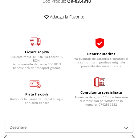
Cod Produs:
OK-03.4310
Pipe si fise bujii
20W-50
Bujii
20W-60
Adauga la Favorite
SAE30
Electrica
Ulei transmisie
Incarcatoar acumulator baterie
Uleiuri hidraulice
Incarcatoare acumulator baterie
Semnalizare
Gradina
Livrare rapida
Dealer autorizat
Oglinzi moto
Curierat rapid 30 RON, la Locker 25
Va bucurati de garantia sigurantei si
RON,
a calitatii prin produse originale
iar comenzile de peste 500 RON
provenite din surse oficiale
BMW Motorrad
beneficiază de transport gratuit.
Consumabile BMW Motorrad
Uleiuri si lichide moto
Consultanta specializata
Ulei moto
Plata flexibila
Ai nevoie de ajutor? Contacteaza-ne
Ramburs la livrare sau rapid si sigur
telefonic sau pe Whatsapp la
Ulei transmisie moto
prin card bancar
numarul 0742532932
Ulei furca moto
Curatare si intretinere lant moto
Antigel moto
Descriere
Aditivi moto