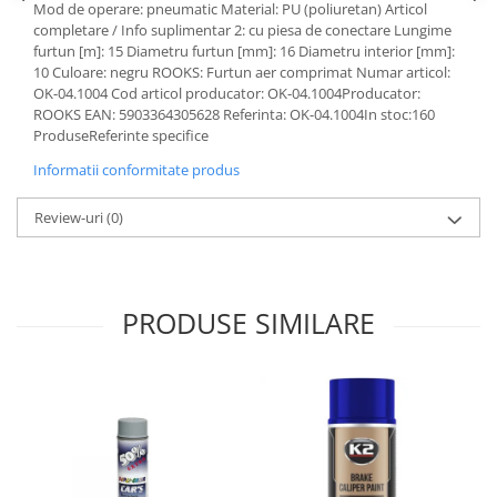
Mod de operare: pneumatic Material: PU (poliuretan) Articol
Lichid de frana
completare / Info suplimentar 2: cu piesa de conectare Lungime
Vaselina si spray-uri tehnice moto
furtun [m]: 15 Diametru furtun [mm]: 16 Diametru interior [mm]:
Filtre moto
10 Culoare: negru ROOKS: Furtun aer comprimat Numar articol:
OK-04.1004 Cod articol producator: OK-04.1004Producator:
Filtru combustibil
ROOKS EAN: 5903364305628 Referinta: OK-04.1004In stoc:160
Buson golire ulei
ProduseReferinte specifice
Filtru ulei moto
Informatii conformitate produs
Filtru aer moto
Review-uri
(0)
Intretinere si curatare filtre moto
Intretinere moto
Intretinere echipament moto
Curatare moto
PRODUSE SIMILARE
Covor moto
Accesorii moto
Antifurt
Genti bagaje moto
Huse moto
Suporti si kituri montaj topcase