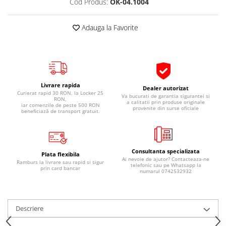
Cod Produs:
OK-04.1004
Pipe si fise bujii
20W-50
Bujii
20W-60
Adauga la Favorite
SAE30
Electrica
Ulei transmisie
Incarcatoar acumulator baterie
Uleiuri hidraulice
Incarcatoare acumulator baterie
Semnalizare
Gradina
Livrare rapida
Dealer autorizat
Oglinzi moto
Curierat rapid 30 RON, la Locker 25
Va bucurati de garantia sigurantei si
RON,
a calitatii prin produse originale
iar comenzile de peste 500 RON
provenite din surse oficiale
BMW Motorrad
beneficiază de transport gratuit.
Consumabile BMW Motorrad
Uleiuri si lichide moto
Consultanta specializata
Ulei moto
Plata flexibila
Ai nevoie de ajutor? Contacteaza-ne
Ramburs la livrare sau rapid si sigur
telefonic sau pe Whatsapp la
Ulei transmisie moto
prin card bancar
numarul 0742532932
Ulei furca moto
Curatare si intretinere lant moto
Antigel moto
Descriere
Aditivi moto