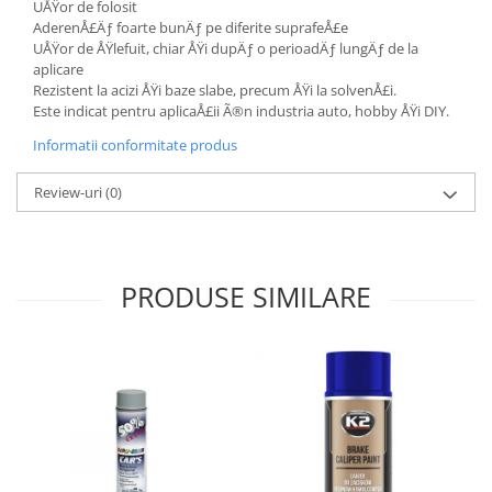
UÅŸor de folosit
Lichid de frana
AderenÅ£Äƒ foarte bunÄƒ pe diferite suprafeÅ£e
Vaselina si spray-uri tehnice moto
UÅŸor de ÅŸlefuit, chiar ÅŸi dupÄƒ o perioadÄƒ lungÄƒ de la
aplicare
Filtre moto
Rezistent la acizi ÅŸi baze slabe, precum ÅŸi la solvenÅ£i.
Filtru combustibil
Este indicat pentru aplicaÅ£ii Ã®n industria auto, hobby ÅŸi DIY.
Buson golire ulei
Informatii conformitate produs
Filtru ulei moto
Filtru aer moto
Review-uri
(0)
Intretinere si curatare filtre moto
Intretinere moto
Intretinere echipament moto
PRODUSE SIMILARE
Curatare moto
Covor moto
Accesorii moto
Antifurt
Genti bagaje moto
Huse moto
Suporti si kituri montaj topcase