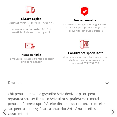
Pipe si fise bujii
20W-50
Bujii
20W-60
Livrare rapida
SAE30
Electrica
Dealer autorizat
Curierat rapid 30 RON, la Locker 25
Va bucurati de garantia sigurantei si
Ulei transmisie
RON,
a calitatii prin produse originale
Incarcatoar acumulator baterie
iar comenzile de peste 500 RON
provenite din surse oficiale
beneficiază de transport gratuit.
Uleiuri hidraulice
Incarcatoare acumulator baterie
Semnalizare
Gradina
Oglinzi moto
Consultanta specializata
Plata flexibila
BMW Motorrad
Ai nevoie de ajutor? Contacteaza-ne
Ramburs la livrare sau rapid si sigur
telefonic sau pe Whatsapp la
prin card bancar
numarul 0742532932
Consumabile BMW Motorrad
Uleiuri si lichide moto
Ulei moto
Descriere
Ulei transmisie moto
Ulei furca moto
Chit pentru umplerea gÄƒurilor ÅŸi a denivelÄƒrilor, pentru
repararea caroseriilor auto ÅŸi a altor suprafeÅ£e din metal,
Curatare si intretinere lant moto
pentru refacerea suprafeÅ£elor din lemn sau beton, a treptelor
Antigel moto
sau pentru o bunÄƒ fixare a arcadelor ÅŸi a ÅŸuruburilor.
Caracteristici:
Aditivi moto