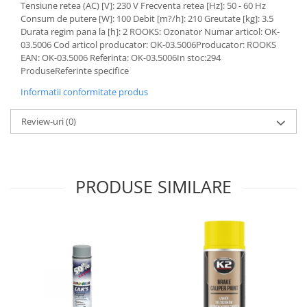
Tensiune retea (AC) [V]: 230 V Frecventa retea [Hz]: 50 - 60 Hz
Lichid de frana
Consum de putere [W]: 100 Debit [m?/h]: 210 Greutate [kg]: 3.5
Vaselina si spray-uri tehnice moto
Durata regim pana la [h]: 2 ROOKS: Ozonator Numar articol: OK-
Filtre moto
03.5006 Cod articol producator: OK-03.5006Producator: ROOKS
EAN: OK-03.5006 Referinta: OK-03.5006In stoc:294
Filtru combustibil
ProduseReferinte specifice
Buson golire ulei
Informatii conformitate produs
Filtru ulei moto
Filtru aer moto
Review-uri
(0)
Intretinere si curatare filtre moto
Intretinere moto
Intretinere echipament moto
PRODUSE SIMILARE
Curatare moto
Covor moto
Accesorii moto
Antifurt
Genti bagaje moto
Huse moto
Suporti si kituri montaj topcase