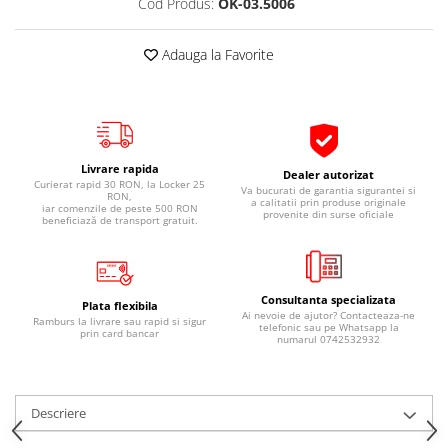
Cod Produs:
OK-03.5006
Pipe si fise bujii
20W-50
Bujii
20W-60
Adauga la Favorite
SAE30
Electrica
Ulei transmisie
Incarcatoar acumulator baterie
Uleiuri hidraulice
Incarcatoare acumulator baterie
Semnalizare
Gradina
Livrare rapida
Dealer autorizat
Oglinzi moto
Curierat rapid 30 RON, la Locker 25
Va bucurati de garantia sigurantei si
RON,
a calitatii prin produse originale
iar comenzile de peste 500 RON
provenite din surse oficiale
BMW Motorrad
beneficiază de transport gratuit.
Consumabile BMW Motorrad
Uleiuri si lichide moto
Consultanta specializata
Ulei moto
Plata flexibila
Ai nevoie de ajutor? Contacteaza-ne
Ramburs la livrare sau rapid si sigur
telefonic sau pe Whatsapp la
Ulei transmisie moto
prin card bancar
numarul 0742532932
Ulei furca moto
Curatare si intretinere lant moto
Antigel moto
Descriere
Aditivi moto