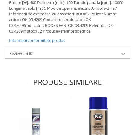
Putere [W]: 400 Diametru [mm]: 150 Turatie pana la [rpm]: 10000
Lichid de frana
Lungime cablu [m]: 5 Mod de operare: electric Articol extins /
Vaselina si spray-uri tehnice moto
Informatii de extindere: cu acceasorii ROOKS: Polizor Numar
Filtre moto
articol: OK-03.4209 Cod articol producator: OK-
03.4209Producator: ROOKS EAN: OK-03.4209 Referinta: OK-
Filtru combustibil
03.4209In stoc:172 ProduseReferinte specifice
Buson golire ulei
Informatii conformitate produs
Filtru ulei moto
Filtru aer moto
Review-uri
(0)
Intretinere si curatare filtre moto
Intretinere moto
Intretinere echipament moto
PRODUSE SIMILARE
Curatare moto
Covor moto
Accesorii moto
Antifurt
Genti bagaje moto
Huse moto
Suporti si kituri montaj topcase