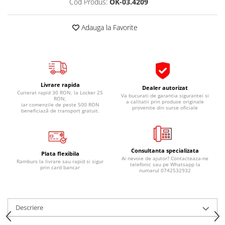
Cod Produs:
OK-03.4209
Pipe si fise bujii
20W-50
Bujii
20W-60
Adauga la Favorite
SAE30
Electrica
Ulei transmisie
Incarcatoar acumulator baterie
Uleiuri hidraulice
Incarcatoare acumulator baterie
Semnalizare
Gradina
Livrare rapida
Dealer autorizat
Oglinzi moto
Curierat rapid 30 RON, la Locker 25
Va bucurati de garantia sigurantei si
RON,
a calitatii prin produse originale
iar comenzile de peste 500 RON
provenite din surse oficiale
BMW Motorrad
beneficiază de transport gratuit.
Consumabile BMW Motorrad
Uleiuri si lichide moto
Consultanta specializata
Ulei moto
Plata flexibila
Ai nevoie de ajutor? Contacteaza-ne
Ramburs la livrare sau rapid si sigur
telefonic sau pe Whatsapp la
Ulei transmisie moto
prin card bancar
numarul 0742532932
Ulei furca moto
Curatare si intretinere lant moto
Antigel moto
Descriere
Aditivi moto