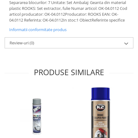
Separarea blocurilor: 7 Unitate: Set Ambalaj: Geanta din material
Lichid de frana
plastic ROOKS: Set extractor, fulie Numar articol: OK-04.0112 Cod
Vaselina si spray-uri tehnice moto
articol producator: OK-04.0112Producator: ROOKS EAN: OK-
Filtre moto
04.0112 Referinta: OK-04.0112In stoc:1 ObiectReferinte specifice
Filtru combustibil
Informatii conformitate produs
Buson golire ulei
Review-uri
(0)
Filtru ulei moto
Filtru aer moto
Intretinere si curatare filtre moto
Intretinere moto
PRODUSE SIMILARE
Intretinere echipament moto
Curatare moto
Covor moto
Accesorii moto
Antifurt
Genti bagaje moto
Huse moto
Suporti si kituri montaj topcase