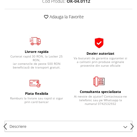
Cod Produs:
OK-04.0112
Pipe si fise bujii
20W-50
Bujii
20W-60
Adauga la Favorite
SAE30
Electrica
Ulei transmisie
Incarcatoar acumulator baterie
Uleiuri hidraulice
Incarcatoare acumulator baterie
Semnalizare
Gradina
Livrare rapida
Dealer autorizat
Oglinzi moto
Curierat rapid 30 RON, la Locker 25
Va bucurati de garantia sigurantei si
RON,
a calitatii prin produse originale
iar comenzile de peste 500 RON
provenite din surse oficiale
BMW Motorrad
beneficiază de transport gratuit.
Consumabile BMW Motorrad
Uleiuri si lichide moto
Consultanta specializata
Ulei moto
Plata flexibila
Ai nevoie de ajutor? Contacteaza-ne
Ramburs la livrare sau rapid si sigur
telefonic sau pe Whatsapp la
Ulei transmisie moto
prin card bancar
numarul 0742532932
Ulei furca moto
Curatare si intretinere lant moto
Antigel moto
Descriere
Aditivi moto