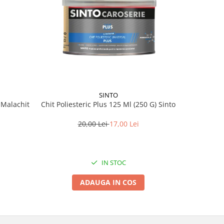
SINTO
 Malachit
Chit Poliesteric Plus 125 Ml (250 G) Sinto
HammersM
reversi
20,00 Lei
17,00 Lei
IN STOC
ADAUGA IN COS