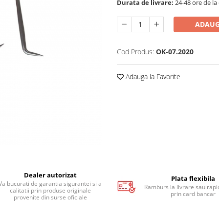
Durata de livrare:
24-48 ore de la
ADAUG
Cod Produs:
OK-07.2020
Adauga la Favorite
Dealer autorizat
Plata flexibila
Va bucurati de garantia sigurantei si a
Ramburs la livrare sau rapid
calitatii prin produse originale
prin card bancar
provenite din surse oficiale