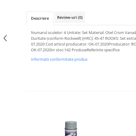
Pipe si fise bujii
20W-50
Bujii
20W-60
Review-uri
(0)
Descriere
SAE30
Electrica
Ulei transmisie
Numarul sculelor: 4 Unitate: Set Material: Otel Crom Vanad
Incarcatoar acumulator baterie
Duritate (conform Rockwell) [HRC]: 45-47 ROOKS: Set extra
Uleiuri hidraulice
Incarcatoare acumulator baterie
07.2020 Cod articol producator: OK-07.2020Producator: R
Semnalizare
Gradina
OK-07.2020In stoc:142 ProduseReferinte specifice
Oglinzi moto
Informatii conformitate produs
BMW Motorrad
Consumabile BMW Motorrad
Uleiuri si lichide moto
Ulei moto
Ulei transmisie moto
Ulei furca moto
Curatare si intretinere lant moto
Antigel moto
Aditivi moto