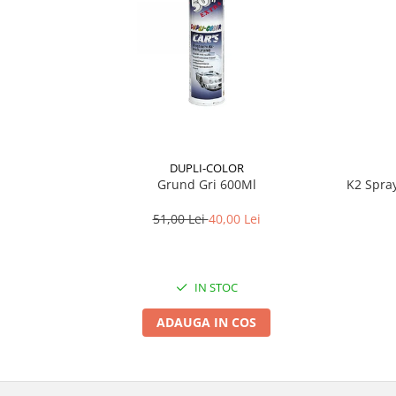
Lichid de frana
Vaselina si spray-uri tehnice moto
Filtre moto
Filtru combustibil
Buson golire ulei
Filtru ulei moto
Filtru aer moto
DUPLI-COLOR
Intretinere si curatare filtre moto
Grund Gri 600Ml
K2 Spra
Intretinere moto
51,00 Lei
40,00 Lei
Intretinere echipament moto
Curatare moto
Covor moto
IN STOC
Accesorii moto
ADAUGA IN COS
Antifurt
Genti bagaje moto
Huse moto
Suporti si kituri montaj topcase