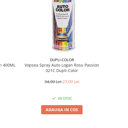
DUPLI-COLOR
en 400ML
Vopsea Spray Auto Logan Rosu Passion
Vopsea Spr
021C Dupli-Color
M
34,00 Lei
27,00 Lei
IN STOC
ADAUGA IN COS