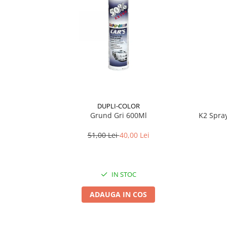
Lichid de frana
Vaselina si spray-uri tehnice moto
Filtre moto
Filtru combustibil
Buson golire ulei
Filtru ulei moto
Filtru aer moto
Intretinere si curatare filtre moto
DUPLI-COLOR
Intretinere moto
Grund Gri 600Ml
K2 Spra
Intretinere echipament moto
51,00 Lei
40,00 Lei
Curatare moto
Covor moto
Accesorii moto
IN STOC
Antifurt
ADAUGA IN COS
Genti bagaje moto
Huse moto
Suporti si kituri montaj topcase