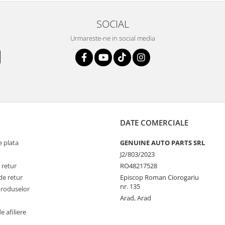
SOCIAL
Urmareste-ne in social media
DATE COMERCIALE
 plata
GENUINE AUTO PARTS SRL
J2/803/2023
 retur
RO48217528
de retur
Episcop Roman Ciorogariu
nr. 135
produselor
Arad, Arad
 afiliere