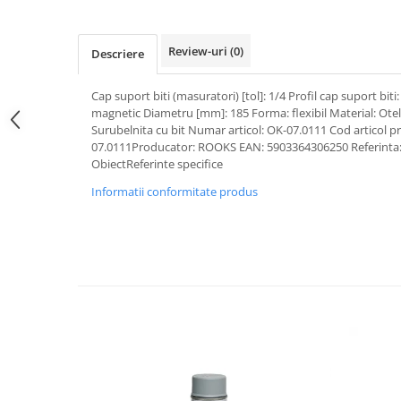
Pipe si fise bujii
20W-50
Bujii
20W-60
Review-uri
(0)
Descriere
SAE30
Electrica
Ulei transmisie
Cap suport biti (masuratori) [tol]: 1/4 Profil cap suport bit
Incarcatoar acumulator baterie
magnetic Diametru [mm]: 185 Forma: flexibil Material: O
Uleiuri hidraulice
Incarcatoare acumulator baterie
Surubelnita cu bit Numar articol: OK-07.0111 Cod articol p
Semnalizare
Gradina
07.0111Producator: ROOKS EAN: 5903364306250 Referinta:
ObiectReferinte specifice
Oglinzi moto
Informatii conformitate produs
BMW Motorrad
Consumabile BMW Motorrad
Uleiuri si lichide moto
Ulei moto
Ulei transmisie moto
Ulei furca moto
Curatare si intretinere lant moto
Antigel moto
Aditivi moto