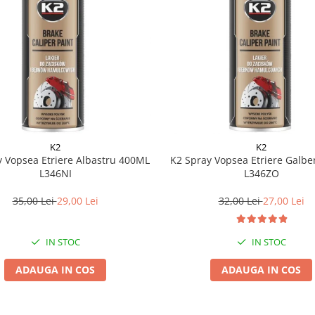
K2
K2
y Vopsea Etriere Albastru 400ML
K2 Spray Vopsea Etriere Galb
L346NI
L346ZO
35,00 Lei
29,00 Lei
32,00 Lei
27,00 Lei
IN STOC
IN STOC
ADAUGA IN COS
ADAUGA IN COS