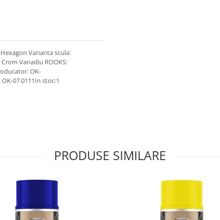
i: Hexagon Varianta scula:
tel Crom Vanadiu ROOKS:
roducator: OK-
 OK-07.0111In stoc:1
PRODUSE SIMILARE