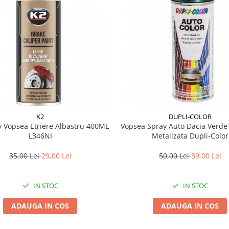
K2
DUPLI-COLOR
y Vopsea Etriere Albastru 400ML
Vopsea Spray Auto Dacia Verde
L346NI
Metalizata Dupli-Color
35,00 Lei
29,00 Lei
50,00 Lei
39,00 Lei
IN STOC
IN STOC
ADAUGA IN COS
ADAUGA IN COS