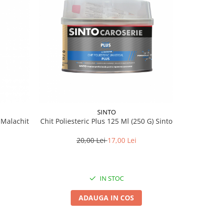
SINTO
 Malachit
Chit Poliesteric Plus 125 Ml (250 G) Sinto
HammersM
reversi
20,00 Lei
17,00 Lei
IN STOC
ADAUGA IN COS