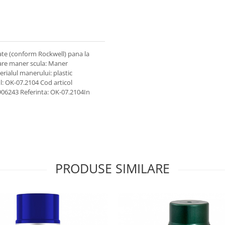
tate (conform Rockwell) pana la
are maner scula: Maner
rialul manerului: plastic
: OK-07.2104 Cod articol
6243 Referinta: OK-07.2104In
PRODUSE SIMILARE