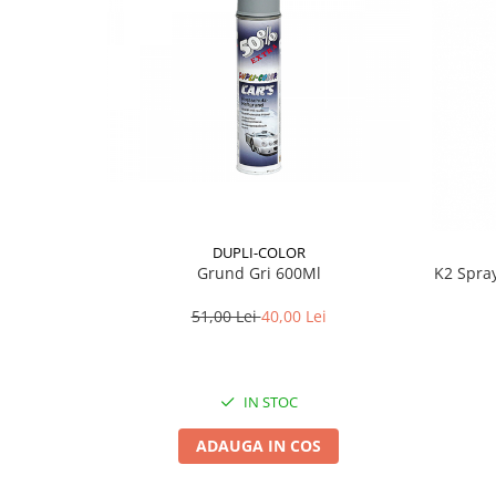
Lichid de frana
Vaselina si spray-uri tehnice moto
Filtre moto
Filtru combustibil
Buson golire ulei
Filtru ulei moto
Filtru aer moto
Intretinere si curatare filtre moto
Intretinere moto
DUPLI-COLOR
Grund Gri 600Ml
K2 Spra
Intretinere echipament moto
Curatare moto
51,00 Lei
40,00 Lei
Covor moto
Accesorii moto
IN STOC
Antifurt
Genti bagaje moto
ADAUGA IN COS
Huse moto
Suporti si kituri montaj topcase