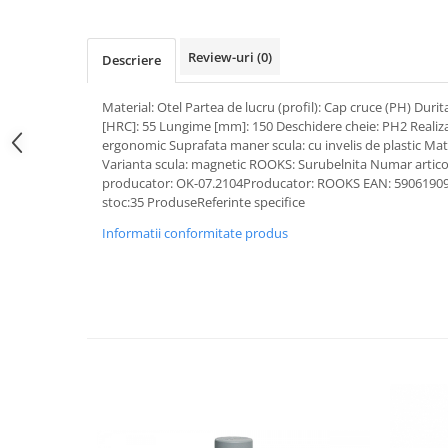
Pipe si fise bujii
20W-50
Bujii
20W-60
Review-uri
(0)
Descriere
SAE30
Electrica
Ulei transmisie
Material: Otel Partea de lucru (profil): Cap cruce (PH) Duri
Incarcatoar acumulator baterie
[HRC]: 55 Lungime [mm]: 150 Deschidere cheie: PH2 Realiz
Uleiuri hidraulice
Incarcatoare acumulator baterie
ergonomic Suprafata maner scula: cu invelis de plastic Mate
Semnalizare
Gradina
Varianta scula: magnetic ROOKS: Surubelnita Numar articol
producator: OK-07.2104Producator: ROOKS EAN: 590619090
Oglinzi moto
stoc:35 ProduseReferinte specifice
BMW Motorrad
Informatii conformitate produs
Consumabile BMW Motorrad
Uleiuri si lichide moto
Ulei moto
Ulei transmisie moto
Ulei furca moto
Curatare si intretinere lant moto
Antigel moto
Aditivi moto