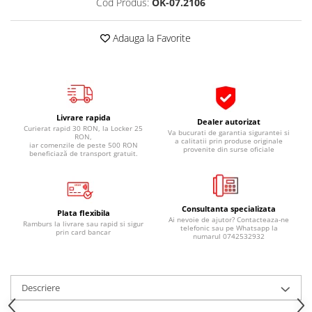
Cod Produs:
OK-07.2106
Pipe si fise bujii
20W-50
Bujii
20W-60
Adauga la Favorite
SAE30
Electrica
Ulei transmisie
Incarcatoar acumulator baterie
Uleiuri hidraulice
Incarcatoare acumulator baterie
Semnalizare
Gradina
Livrare rapida
Dealer autorizat
Oglinzi moto
Curierat rapid 30 RON, la Locker 25
Va bucurati de garantia sigurantei si
RON,
a calitatii prin produse originale
iar comenzile de peste 500 RON
provenite din surse oficiale
BMW Motorrad
beneficiază de transport gratuit.
Consumabile BMW Motorrad
Uleiuri si lichide moto
Consultanta specializata
Ulei moto
Plata flexibila
Ai nevoie de ajutor? Contacteaza-ne
Ramburs la livrare sau rapid si sigur
telefonic sau pe Whatsapp la
Ulei transmisie moto
prin card bancar
numarul 0742532932
Ulei furca moto
Curatare si intretinere lant moto
Antigel moto
Descriere
Aditivi moto