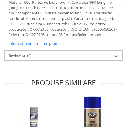
Material: Otel Partea de lucru (profil): Cap cruce (PH) Lungime
Lichid de frana
[mm]: 100 Deschidere cheie: PH0 Realizare maner scula: Maner
Vaselina si spray-uri tehnice moto
din 2 componente Suprafata maner scula: cu invelis de plastic,
Filtre moto
cauciucat Materialul manerului: plastic Varianta scula: magnetic
ROOKS: Surubelnita Numar articol: OK-07.2106 Cod articol
Filtru combustibil
producator: OK-07.2106Producator: ROOKS EAN: 5903364303617
Buson golire ulei
Referinta: OK-07.2106In stoc:135 ProduseReferinte specifice
Filtru ulei moto
Informatii conformitate produs
Filtru aer moto
Review-uri
(0)
Intretinere si curatare filtre moto
Intretinere moto
Intretinere echipament moto
Curatare moto
PRODUSE SIMILARE
Covor moto
Accesorii moto
Antifurt
Genti bagaje moto
Huse moto
Suporti si kituri montaj topcase