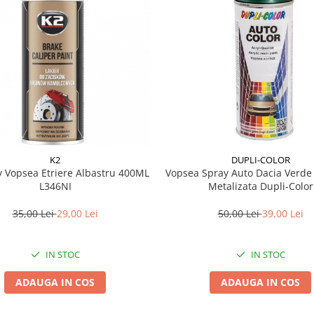
K2
DUPLI-COLOR
y Vopsea Etriere Albastru 400ML
Vopsea Spray Auto Dacia Verde
L346NI
Metalizata Dupli-Color
35,00 Lei
29,00 Lei
50,00 Lei
39,00 Lei
IN STOC
IN STOC
ADAUGA IN COS
ADAUGA IN COS