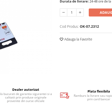
Durata de livrare:
24-48 ore de la
ADAUG
Cod Produs:
OK-07.2312
Adauga la Favorite
Dealer autorizat
Plata flexibila
Va bucurati de garantia sigurantei si a
Ramburs la livrare sau rapid
calitatii prin produse originale
prin card bancar
provenite din surse oficiale