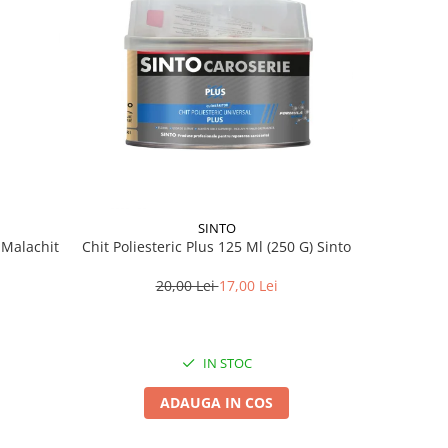
SINTO
 Malachit
Chit Poliesteric Plus 125 Ml (250 G) Sinto
HammersM
reversi
20,00 Lei
17,00 Lei
IN STOC
ADAUGA IN COS