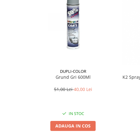
Lichid de frana
Vaselina si spray-uri tehnice moto
Filtre moto
Filtru combustibil
Buson golire ulei
Filtru ulei moto
Filtru aer moto
Intretinere si curatare filtre moto
Intretinere moto
DUPLI-COLOR
Grund Gri 600Ml
K2 Spra
Intretinere echipament moto
Curatare moto
51,00 Lei
40,00 Lei
Covor moto
Accesorii moto
IN STOC
Antifurt
Genti bagaje moto
ADAUGA IN COS
Huse moto
Suporti si kituri montaj topcase