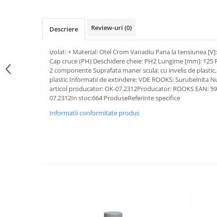
Pipe si fise bujii
20W-50
Bujii
20W-60
Review-uri
(0)
Descriere
SAE30
Electrica
Ulei transmisie
izolat: + Material: Otel Crom Vanadiu Pana la tensiunea [V]: 
Incarcatoar acumulator baterie
Cap cruce (PH) Deschidere cheie: PH2 Lungime [mm]: 125 R
Uleiuri hidraulice
Incarcatoare acumulator baterie
2 componente Suprafata maner scula: cu invelis de plastic,
Semnalizare
Gradina
plastic Informatii de extindere: VDE ROOKS: Surubelnita N
articol producator: OK-07.2312Producator: ROOKS EAN: 59
Oglinzi moto
07.2312In stoc:664 ProduseReferinte specifice
BMW Motorrad
Informatii conformitate produs
Consumabile BMW Motorrad
Uleiuri si lichide moto
Ulei moto
Ulei transmisie moto
Ulei furca moto
Curatare si intretinere lant moto
Antigel moto
Aditivi moto