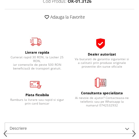
Cod Produs:
OK-01.3126
Pipe si fise bujii
20W-50
Bujii
20W-60
Adauga la Favorite
SAE30
Electrica
Ulei transmisie
Incarcatoar acumulator baterie
Uleiuri hidraulice
Incarcatoare acumulator baterie
Semnalizare
Gradina
Livrare rapida
Dealer autorizat
Oglinzi moto
Curierat rapid 30 RON, la Locker 25
Va bucurati de garantia sigurantei si
RON,
a calitatii prin produse originale
iar comenzile de peste 500 RON
provenite din surse oficiale
BMW Motorrad
beneficiază de transport gratuit.
Consumabile BMW Motorrad
Uleiuri si lichide moto
Consultanta specializata
Ulei moto
Plata flexibila
Ai nevoie de ajutor? Contacteaza-ne
Ramburs la livrare sau rapid si sigur
telefonic sau pe Whatsapp la
Ulei transmisie moto
prin card bancar
numarul 0742532932
Ulei furca moto
Curatare si intretinere lant moto
Antigel moto
Descriere
Aditivi moto