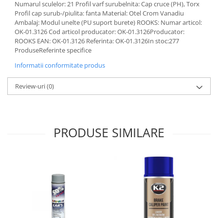
Numarul sculelor: 21 Profil varf surubelnita: Cap cruce (PH), Torx
Lichid de frana
Profil cap surub-/piulita: fanta Material: Otel Crom Vanadiu
Vaselina si spray-uri tehnice moto
Ambalaj: Modul unelte (PU suport burete) ROOKS: Numar articol:
Filtre moto
OK-01.3126 Cod articol producator: OK-01.3126Producator:
ROOKS EAN: OK-01.3126 Referinta: OK-01.3126In stoc:277
Filtru combustibil
ProduseReferinte specifice
Buson golire ulei
Informatii conformitate produs
Filtru ulei moto
Filtru aer moto
Review-uri
(0)
Intretinere si curatare filtre moto
Intretinere moto
Intretinere echipament moto
PRODUSE SIMILARE
Curatare moto
Covor moto
Accesorii moto
Antifurt
Genti bagaje moto
Huse moto
Suporti si kituri montaj topcase