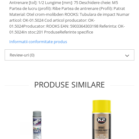
Antrenare [tol]: 1/2 Lungime [mm]: 75 Deschidere cheie: M5
Lichid de frana
Partea de lucru (profil): Ribe Partea de antrenare (Profil): Patrat
Vaselina si spray-uri tehnice moto
Material: Otel crom-molibden ROOKS: Tubulara de impact Numar
Filtre moto
articol: OK-01.5024 Cod articol producator: OK-
01.5024Producator: ROOKS EAN: 5903364303198 Referinta: OK-
Filtru combustibil
01.5024In stoc:201 ProduseReferinte specifice
Buson golire ulei
Informatii conformitate produs
Filtru ulei moto
Filtru aer moto
Review-uri
(0)
Intretinere si curatare filtre moto
Intretinere moto
Intretinere echipament moto
PRODUSE SIMILARE
Curatare moto
Covor moto
Accesorii moto
Antifurt
Genti bagaje moto
Huse moto
Suporti si kituri montaj topcase