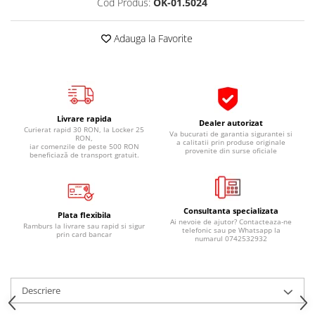
Cod Produs:
OK-01.5024
Pipe si fise bujii
20W-50
Bujii
20W-60
Adauga la Favorite
SAE30
Electrica
Ulei transmisie
Incarcatoar acumulator baterie
Uleiuri hidraulice
Incarcatoare acumulator baterie
Semnalizare
Gradina
Livrare rapida
Dealer autorizat
Oglinzi moto
Curierat rapid 30 RON, la Locker 25
Va bucurati de garantia sigurantei si
RON,
a calitatii prin produse originale
iar comenzile de peste 500 RON
provenite din surse oficiale
BMW Motorrad
beneficiază de transport gratuit.
Consumabile BMW Motorrad
Uleiuri si lichide moto
Consultanta specializata
Ulei moto
Plata flexibila
Ai nevoie de ajutor? Contacteaza-ne
Ramburs la livrare sau rapid si sigur
telefonic sau pe Whatsapp la
Ulei transmisie moto
prin card bancar
numarul 0742532932
Ulei furca moto
Curatare si intretinere lant moto
Antigel moto
Descriere
Aditivi moto