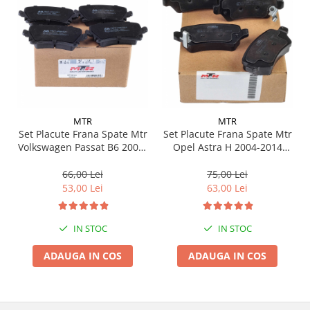
Suporti si placi prindere
MTR
MTR
Set Placute Frana Spate Mtr
Set Placute Frana Spate Mtr
Volkswagen Passat B6 2005-
Opel Astra H 2004-2014
2010 MT448
MT464
66,00 Lei
75,00 Lei
53,00 Lei
63,00 Lei
IN STOC
IN STOC
ADAUGA IN COS
ADAUGA IN COS