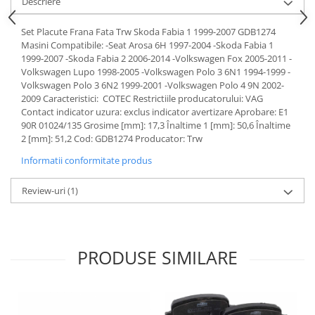
Descriere
Lichid de frana
Vaselina si spray-uri tehnice moto
Set Placute Frana Fata Trw Skoda Fabia 1 1999-2007 GDB1274
Masini Compatibile: -Seat Arosa 6H 1997-2004 -Skoda Fabia 1
Filtre moto
1999-2007 -Skoda Fabia 2 2006-2014 -Volkswagen Fox 2005-2011 -
Filtru combustibil
Volkswagen Lupo 1998-2005 -Volkswagen Polo 3 6N1 1994-1999 -
Volkswagen Polo 3 6N2 1999-2001 -Volkswagen Polo 4 9N 2002-
Buson golire ulei
2009 Caracteristici: COTEC Restrictiile producatorului: VAG
Filtru ulei moto
Contact indicator uzura: exclus indicator avertizare Aprobare: E1
Filtru aer moto
90R 01024/135 Grosime [mm]: 17,3 Înaltime 1 [mm]: 50,6 Înaltime
2 [mm]: 51,2 Cod: GDB1274 Producator: Trw
Intretinere si curatare filtre moto
Intretinere moto
Informatii conformitate produs
Intretinere echipament moto
Review-uri
(1)
Curatare moto
Covor moto
Accesorii moto
PRODUSE SIMILARE
Antifurt
Genti bagaje moto
Huse moto
Suporti si kituri montaj topcase