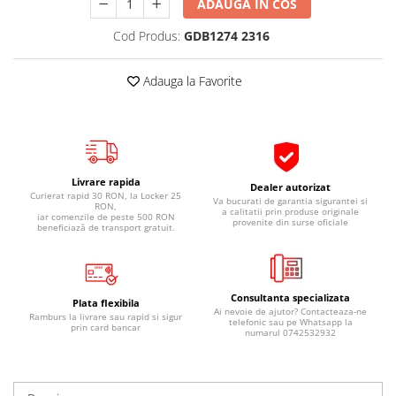
ADAUGA IN COS
Pipe si fise bujii
20W-50
Cod Produs:
GDB1274 2316
Bujii
20W-60
SAE30
Electrica
Adauga la Favorite
Ulei transmisie
Incarcatoar acumulator baterie
Uleiuri hidraulice
Incarcatoare acumulator baterie
Semnalizare
Gradina
Oglinzi moto
Livrare rapida
Dealer autorizat
BMW Motorrad
Curierat rapid 30 RON, la Locker 25
Va bucurati de garantia sigurantei si
RON,
a calitatii prin produse originale
iar comenzile de peste 500 RON
Consumabile BMW Motorrad
provenite din surse oficiale
beneficiază de transport gratuit.
Uleiuri si lichide moto
Ulei moto
Ulei transmisie moto
Consultanta specializata
Plata flexibila
Ai nevoie de ajutor? Contacteaza-ne
Ulei furca moto
Ramburs la livrare sau rapid si sigur
telefonic sau pe Whatsapp la
prin card bancar
numarul 0742532932
Curatare si intretinere lant moto
Antigel moto
Aditivi moto