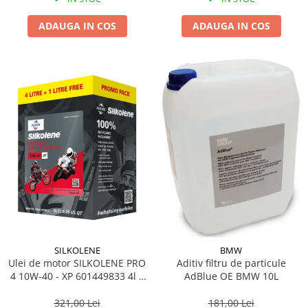
ADAUGA IN COS
ADAUGA IN COS
SILKOLENE
BMW
Ulei de motor SILKOLENE PRO
Aditiv filtru de particule
4 10W-40 - XP 601449833 4l +
AdBlue OE BMW 10L
1l gratis
321,00 Lei
181,00 Lei