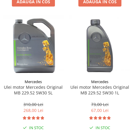
ADAUGA IN COS
ADAUGA IN COS
Lichid de frana
Vaselina si spray-uri tehnice moto
Filtre moto
Filtru combustibil
Buson golire ulei
Filtru ulei moto
Filtru aer moto
Intretinere si curatare filtre moto
Intretinere moto
Intretinere echipament moto
Mercedes
Mercedes
Curatare moto
Ulei motor Mercedes Original
Ulei motor Mercedes Original
Covor moto
MB 229.52 5W30 5L
MB 229.52 5W30 1L
Accesorii moto
310,00 Lei
73,00 Lei
Antifurt
268,00 Lei
67,00 Lei
Genti bagaje moto
Huse moto
IN STOC
IN STOC
Suporti si kituri montaj topcase