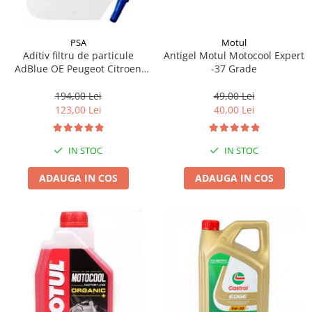
PSA
Motul
Aditiv filtru de particule
Antigel Motul Motocool Expert
AdBlue OE Peugeot Citroen
-37 Grade
10L
194,00 Lei
49,00 Lei
123,00 Lei
40,00 Lei
IN STOC
IN STOC
ADAUGA IN COS
ADAUGA IN COS