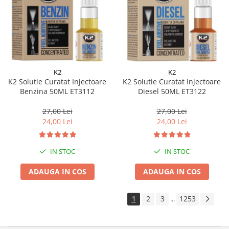
K2
K2
K2 Solutie Curatat Injectoare
K2 Solutie Curatat Injectoare
Benzina 50ML ET3112
Diesel 50ML ET3122
27,00 Lei
27,00 Lei
24,00 Lei
24,00 Lei
IN STOC
IN STOC
ADAUGA IN COS
ADAUGA IN COS
1
2
3
1253
...