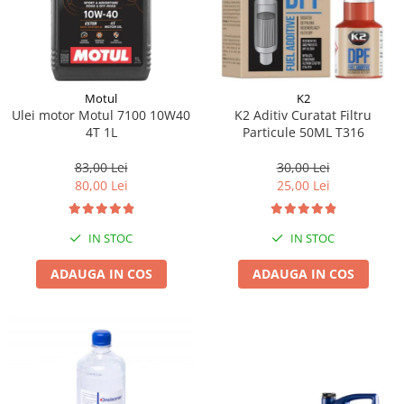
Motul
K2
Ulei motor Motul 7100 10W40
K2 Aditiv Curatat Filtru
4T 1L
Particule 50ML T316
83,00 Lei
30,00 Lei
80,00 Lei
25,00 Lei
IN STOC
IN STOC
ADAUGA IN COS
ADAUGA IN COS