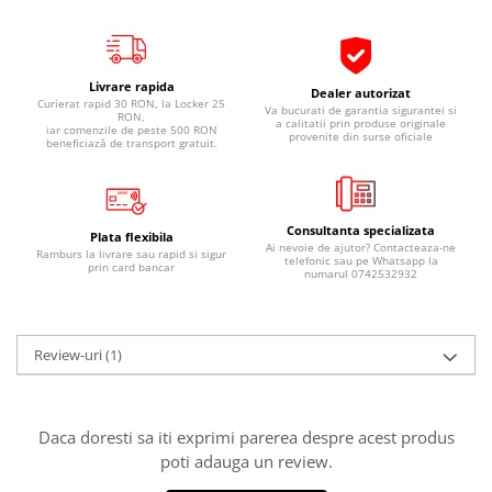
Pipe si fise bujii
20W-50
Bujii
20W-60
SAE30
Electrica
Livrare rapida
Dealer autorizat
Curierat rapid 30 RON, la Locker 25
Ulei transmisie
Va bucurati de garantia sigurantei si
RON,
Incarcatoar acumulator baterie
a calitatii prin produse originale
iar comenzile de peste 500 RON
provenite din surse oficiale
Uleiuri hidraulice
beneficiază de transport gratuit.
Incarcatoare acumulator baterie
Semnalizare
Gradina
Oglinzi moto
Consultanta specializata
Plata flexibila
BMW Motorrad
Ai nevoie de ajutor? Contacteaza-ne
Ramburs la livrare sau rapid si sigur
telefonic sau pe Whatsapp la
prin card bancar
Consumabile BMW Motorrad
numarul 0742532932
Uleiuri si lichide moto
Ulei moto
Review-uri
(1)
Ulei transmisie moto
Ulei furca moto
Curatare si intretinere lant moto
Daca doresti sa iti exprimi parerea despre acest produs
Antigel moto
poti adauga un review.
Aditivi moto