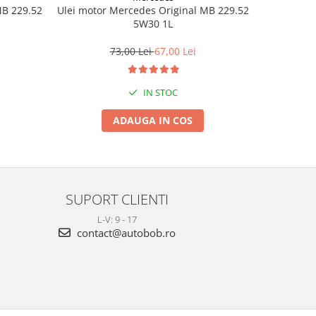
MB 229.52
Ulei motor Mercedes Original MB 229.52
Ulei motor
5W30 1L
2
73,00 Lei
67,00 Lei
IN STOC
ADAUGA IN COS
SUPORT CLIENTI
L-V: 9 - 17
contact@autobob.ro