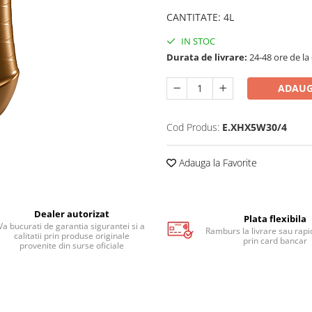
CANTITATE
:
4L
IN STOC
Durata de livrare:
24-48 ore de la
ADAUG
Cod Produs:
E.XHX5W30/4
Adauga la Favorite
Dealer autorizat
Plata flexibila
Va bucurati de garantia sigurantei si a
Ramburs la livrare sau rapid
calitatii prin produse originale
prin card bancar
provenite din surse oficiale