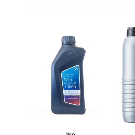
Lichid de frana
Vaselina si spray-uri tehnice moto
Filtre moto
Filtru combustibil
Buson golire ulei
Filtru ulei moto
Filtru aer moto
Intretinere si curatare filtre moto
Intretinere moto
Intretinere echipament moto
Curatare moto
Covor moto
Accesorii moto
Antifurt
Genti bagaje moto
Huse moto
BMW
Suporti si kituri montaj topcase