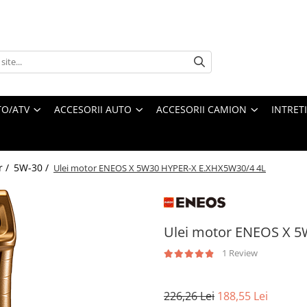
O/ATV
ACCESORII AUTO
ACCESORII CAMION
INTRET
r /
5W-30 /
Ulei motor ENEOS X 5W30 HYPER-X E.XHX5W30/4 4L
Ulei motor ENEOS X 5
1 Review
226,26 Lei
188,55 Lei