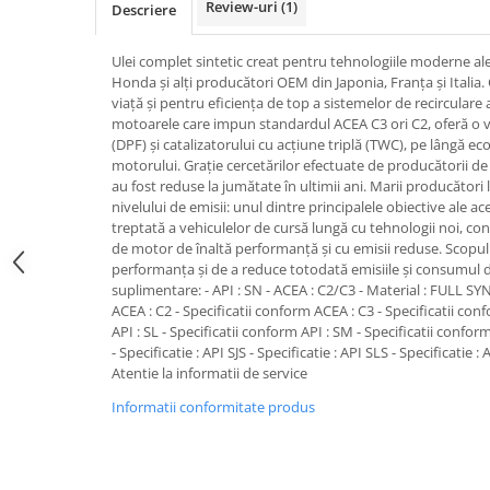
Review-uri
(1)
Descriere
Pipe si fise bujii
20W-50
Bujii
20W-60
Ulei complet sintetic creat pentru tehnologiile moderne al
SAE30
Honda și alți producători OEM din Japonia, Franța și Italia
Electrica
viață și pentru eficiența de top a sistemelor de recircular
Ulei transmisie
Incarcatoar acumulator baterie
motoarele care impun standardul ACEA C3 ori C2, oferă o via
Uleiuri hidraulice
(DPF) și catalizatorului cu acțiune triplă (TWC), pe lângă 
Incarcatoare acumulator baterie
motorului. Grație cercetărilor efectuate de producătorii de
Semnalizare
Gradina
au fost reduse la jumătate în ultimii ani. Marii producători
Oglinzi moto
nivelului de emisii: unul dintre principalele obiective ale ac
treptată a vehiculelor de cursă lungă cu tehnologii noi, con
BMW Motorrad
de motor de înaltă performanță și cu emisii reduse. Scopul 
performanța și de a reduce totodată emisiile și consumul d
Consumabile BMW Motorrad
suplimentare: - API : SN - ACEA : C2/C3 - Material : FULL SY
Uleiuri si lichide moto
ACEA : C2 - Specificatii conform ACEA : C3 - Specificatii conf
API : SL - Specificatii conform API : SM - Specificatii confor
Ulei moto
- Specificatie : API SJS - Specificatie : API SLS - Specificatie 
Ulei transmisie moto
Atentie la informatii de service
Ulei furca moto
Informatii conformitate produs
Curatare si intretinere lant moto
Antigel moto
Aditivi moto