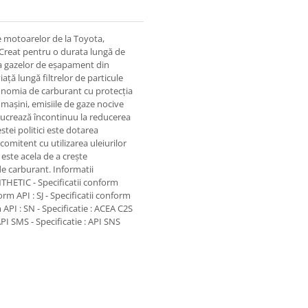
e motoarelor de la Toyota,
. Creat pentru o durata lungă de
e a gazelor de eșapament din
ță lungă filtrelor de particule
economia de carburant cu protecţia
 mașini, emisiile de gaze nocive
 lucrează încontinuu la reducerea
estei politici este dotarea
comitent cu utilizarea uleiurilor
este acela de a crește
e carburant. Informatii
NTHETIC - Specificatii conform
orm API : SJ - Specificatii conform
m API : SN - Specificatie : ACEA C2S
: API SMS - Specificatie : API SNS