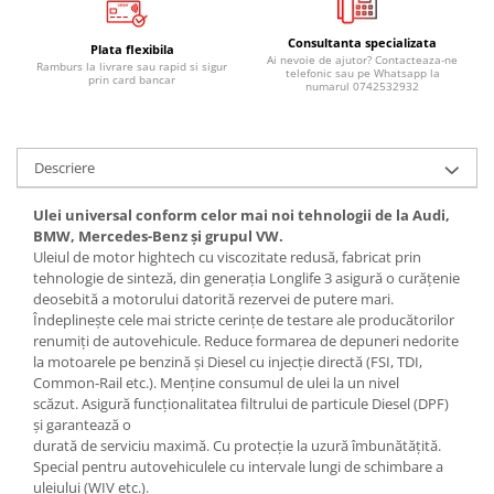
Lichid de frana
Vaselina si spray-uri tehnice moto
Consultanta specializata
Plata flexibila
Ai nevoie de ajutor? Contacteaza-ne
Ramburs la livrare sau rapid si sigur
Filtre moto
telefonic sau pe Whatsapp la
prin card bancar
numarul 0742532932
Filtru combustibil
Buson golire ulei
Filtru ulei moto
Descriere
Filtru aer moto
Ulei universal conform celor mai noi tehnologii de la Audi,
Intretinere si curatare filtre moto
BMW, Mercedes-Benz şi grupul VW.
Intretinere moto
Uleiul de motor hightech cu viscozitate redusă, fabricat prin
tehnologie de sinteză, din generaţia Longlife 3 asigură o curăţenie
Intretinere echipament moto
deosebită a motorului datorită rezervei de putere mari.
Curatare moto
Îndeplineşte cele mai stricte cerinţe de testare ale producătorilor
Covor moto
renumiţi de autovehicule. Reduce formarea de depuneri nedorite
la motoarele pe benzină şi Diesel cu injecţie directă (FSI, TDI,
Accesorii moto
Common-Rail etc.). Menţine consumul de ulei la un nivel
Antifurt
scăzut. Asigură funcţionalitatea filtrului de particule Diesel (DPF)
şi garantează o
Genti bagaje moto
durată de serviciu maximă. Cu protecţie la uzură îmbunătăţită.
Huse moto
Special pentru autovehiculele cu intervale lungi de schimbare a
uleiului (WIV etc.).
Suporti si kituri montaj topcase