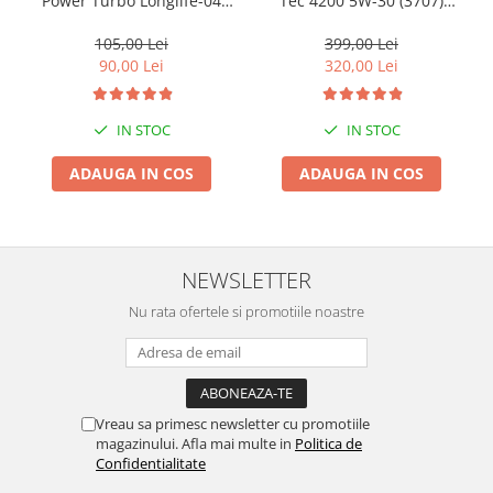
Power Turbo Longlife-04
Tec 4200 5W-30 (3707)
5W30 1L
(2693) (8973) 5L
105,00 Lei
399,00 Lei
90,00 Lei
320,00 Lei
IN STOC
IN STOC
ADAUGA IN COS
ADAUGA IN COS
NEWSLETTER
Nu rata ofertele si promotiile noastre
Vreau sa primesc newsletter cu promotiile
magazinului. Afla mai multe in
Politica de
Confidentialitate