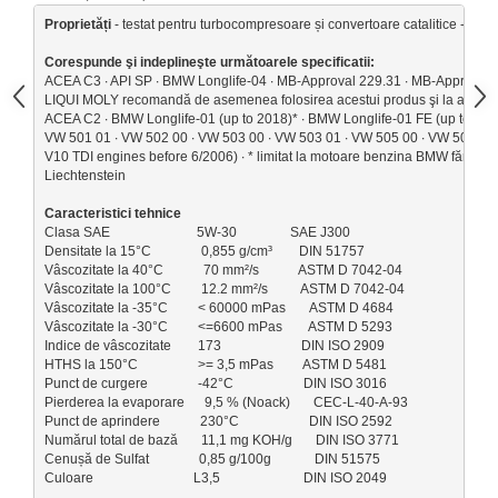
Suporti si placi prindere
Proprietăți
 - testat pentru turbocompresoare și convertoare catalitice - reduc
Corespunde şi indeplineşte următoarele specificatii
:
ACEA C3 ∙ API SP ∙ BMW Longlife-04 ∙ MB-Approval 229.31 ∙ MB-Approval 2
LIQUI MOLY recomandă de asemenea folosirea acestui produs şi la autovehic
ACEA C2 ∙ BMW Longlife-01 (up to 2018)* ∙ BMW Longlife-01 FE (up to 2018)*
VW 501 01 ∙ VW 502 00 ∙ VW 503 00 ∙ VW 503 01 ∙ VW 505 00 ∙ VW 505 01 ∙ 
V10 TDI engines before 6/2006) ∙ 
* limitat la motoare benzina BMW fără filtre
Liechtenstein

Clasa SAE                          5W-30                SAE J300
Densitate la 15°C               0,855 g/cm³        DIN 51757
Vâscozitate la 40°C            70 mm²/s            ASTM D 7042-04
Vâscozitate la 100°C         12.2 mm²/s          ASTM D 7042-04
Vâscozitate la -35°C         < 60000 mPas       ASTM D 4684
Vâscozitate la -30°C         <=6600 mPas        ASTM D 5293
Indice de vâscozitate        173                        DIN ISO 2909
HTHS la 150°C                  >= 3,5 mPas         ASTM D 5481
Punct de curgere               -42°C                     DIN ISO 3016
Pierderea la evaporare      9,5 % (Noack)       CEC-L-40-A-93
Punct de aprindere            230°C                     DIN ISO 2592
Numărul total de bază       11,1 mg KOH/g       DIN ISO 3771
Cenușă de Sulfat               0,85 g/100g             DIN 51575
Culoare                              L3,5                         DIN ISO 2049
