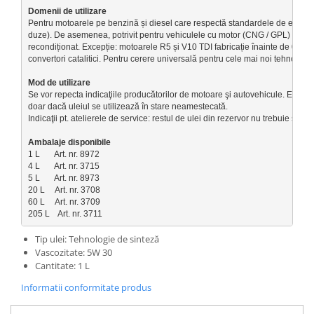
Pentru motoarele pe benzină și diesel care respectă standardele de emisii E
duze). De asemenea, potrivit pentru vehiculele cu motor (CNG / GPL) și vehicu
recondiționat. Excepție: motoarele R5 și V10 TDI fabricație înainte de 06/200
convertori catalitici. Pentru cerere universală pentru cele mai noi tehnolo
Se vor repecta indicaţiile producătorilor de motoare şi autovehicule. Eficienţă
doar dacă uleiul se utilizează în stare neamestecată. 

Indicaţii pt. atelierele de service: restul de ulei din rezervor nu trebuie să f
1 L       Art. nr. 8972
4 L       Art. nr. 3715
5 L       Art. nr. 8973
20 L     Art. nr. 3708
60 L     Art. nr. 3709
205 L    Art. nr. 3711
Tip ulei: Tehnologie de sinteză
Vascozitate: 5W 30
Cantitate: 1 L
Informatii conformitate produs