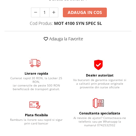
Pipe si fise bujii
20W-50
ADAUGA IN COS
Bujii
20W-60
SAE30
Cod Produs:
MOT 4100 SYN SPEC 5L
Electrica
Ulei transmisie
Incarcatoar acumulator baterie
Adauga la Favorite
Uleiuri hidraulice
Incarcatoare acumulator baterie
Semnalizare
Gradina
Oglinzi moto
BMW Motorrad
Livrare rapida
Consumabile BMW Motorrad
Dealer autorizat
Curierat rapid 30 RON, la Locker 25
Va bucurati de garantia sigurantei si
RON,
Uleiuri si lichide moto
a calitatii prin produse originale
iar comenzile de peste 500 RON
provenite din surse oficiale
beneficiază de transport gratuit.
Ulei moto
Ulei transmisie moto
Ulei furca moto
Consultanta specializata
Plata flexibila
Curatare si intretinere lant moto
Ai nevoie de ajutor? Contacteaza-ne
Ramburs la livrare sau rapid si sigur
telefonic sau pe Whatsapp la
prin card bancar
Antigel moto
numarul 0742532932
Aditivi moto