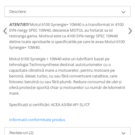
Lichid de frana
Descriere
Vaselina si spray-uri tehnice moto
Filtre moto
ATENTIE!!!
Motul 6100 Synergie+ 10W40 s-a transformat in 4100
Filtru combustibil
SYN-nergy SPEC 10W40, deoarece MOTUL au hotarat sa isi
restranga gama. Motivul este ca 4100 SYN-nergy SPEC 10W40
Buson golire ulei
detine toate aprobarile si specificatiile pe care le avea Motul 6100
Filtru ulei moto
Synergie+ 10W40.
Filtru aer moto
Motul 6100 Synergie + 10W40 este un lubrifiant bazat pe
Intretinere si curatare filtre moto
tehnologia Technosynthese destinat autoturismelor cu o
Intretinere moto
capacitate cilindrică mare a motoarelor, pentru motoare pe
benzină, diesel, turbo, cu sau fără convertoare catalitice, care
Intretinere echipament moto
folosesc benzină cu sau fără plumb. Reduce consumul de ulei și
Curatare moto
oferă protecție sporită chiar și motoarelor cu număr de kilometrii
Covor moto
mare.
Accesorii moto
Specificații și certificări: ACEA A3/B4 API SL/CF
Antifurt
Genti bagaje moto
Informatii conformitate produs
Huse moto
Review-uri
(2)
Suporti si kituri montaj topcase