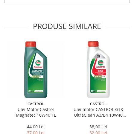
Suporti si placi prindere
PRODUSE SIMILARE
CASTROL
CASTROL
Ulei Motor Castrol
Ulei motor CASTROL GTX
Magnatec 10W40 1L
UltraClean A3/B4 10W40
15A4CF 1L
44,00 Lei
38,00 Lei
37,00 Lei
32,00 Lei