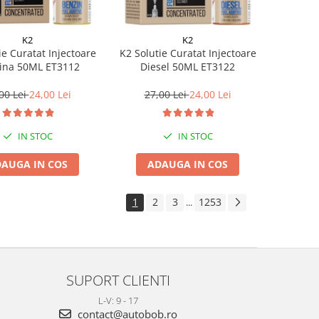
K2
K2
ie Curatat Injectoare
K2 Solutie Curatat Injectoare
ina 50ML ET3112
Diesel 50ML ET3122
00 Lei
24,00 Lei
27,00 Lei
24,00 Lei
IN STOC
IN STOC
AUGA IN COS
ADAUGA IN COS
1
2
3
1253
...
SUPORT CLIENTI
L-V: 9 - 17
contact@autobob.ro