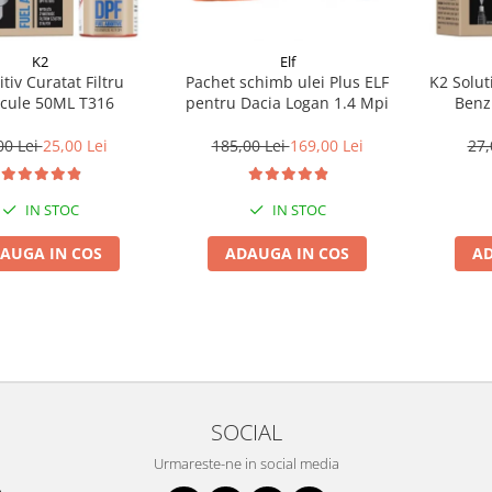
K2
Elf
tiv Curatat Filtru
Pachet schimb ulei Plus ELF
K2 Solut
icule 50ML T316
pentru Dacia Logan 1.4 Mpi
Benz
00 Lei
25,00 Lei
185,00 Lei
169,00 Lei
27,
IN STOC
IN STOC
AUGA IN COS
ADAUGA IN COS
AD
SOCIAL
Urmareste-ne in social media