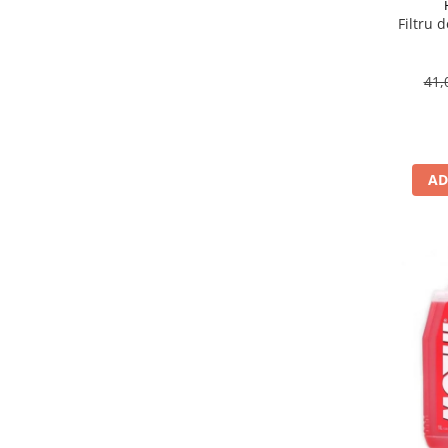
Suporti si placi prindere
Filtru 
41,
AD