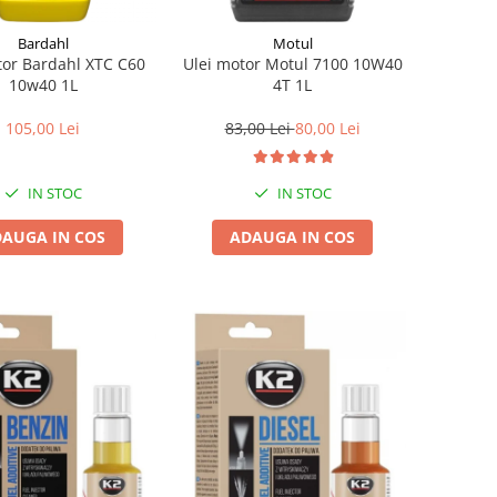
Bardahl
Motul
tor Bardahl XTC C60
Ulei motor Motul 7100 10W40
10w40 1L
4T 1L
105,00 Lei
83,00 Lei
80,00 Lei
IN STOC
IN STOC
AUGA IN COS
ADAUGA IN COS