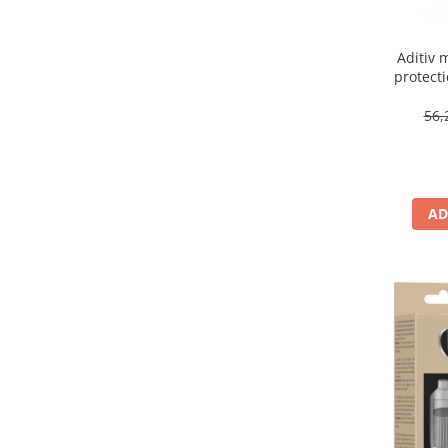
Aditiv 
protecti
DP
56,
AD