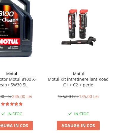
Motul
Motul
otor Motul 8100 X-
Motul Kit intretinere lant Road
lean+ 5W30 5L
C1 + C2 + perie
00 Lei
245,00 Lei
155,00 Lei
135,00 Lei
IN STOC
IN STOC
AUGA IN COS
ADAUGA IN COS