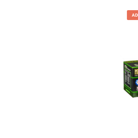
Lichid de frana
Vaselina si spray-uri tehnice moto
AD
Filtre moto
Filtru combustibil
Buson golire ulei
Filtru ulei moto
Filtru aer moto
Intretinere si curatare filtre moto
Intretinere moto
Intretinere echipament moto
Curatare moto
Covor moto
Accesorii moto
Antifurt
Genti bagaje moto
Huse moto
Suporti si kituri montaj topcase