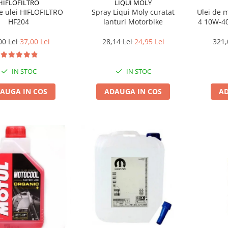
HIFLOFILTRO
LIQUI MOLY
de ulei HIFLOFILTRO
Spray Liqui Moly curatat
Ulei de 
HF204
lanturi Motorbike
4 10W-40
00 Lei
37,00 Lei
28,14 Lei
24,95 Lei
321,
IN STOC
IN STOC
AUGA IN COS
ADAUGA IN COS
AD