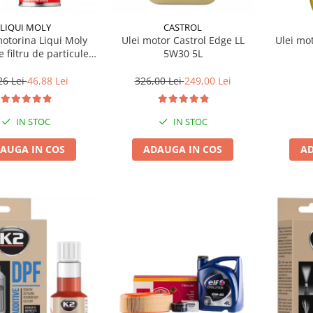
LIQUI MOLY
CASTROL
motorina Liqui Moly
Ulei motor Castrol Edge LL
Ulei mo
e filtru de particule
5W30 5L
F-PROTECTOR
26 Lei
46,88 Lei
326,00 Lei
249,00 Lei
IN STOC
IN STOC
AUGA IN COS
ADAUGA IN COS
AD