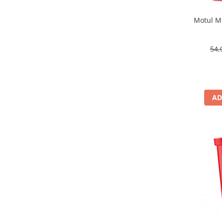
Motul Mo
54,
AD