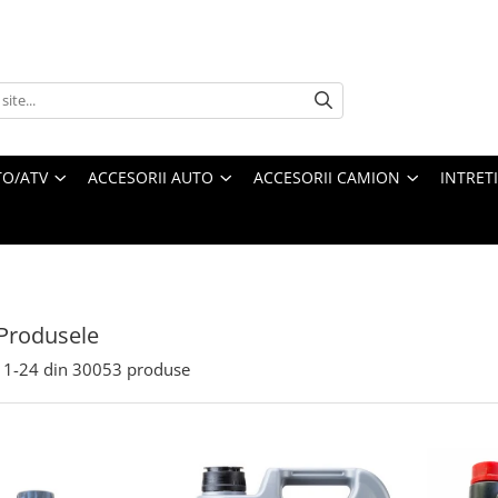
O/ATV
ACCESORII AUTO
ACCESORII CAMION
INTRET
Produsele
1-
24
din
30053
produse