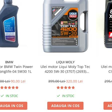
BMW
LIQUI MOLY
tor BMW Twin Power
Ulei motor Liqui Moly Top Tec
Ulei m
onglife-04 5W30 1L
4200 5W-30 (3707) (2693)
C
(8973) 5L
00 Lei
90,00 Lei
399,00 Lei
320,00 Lei
295,
IN STOC
IN STOC
AUGA IN COS
ADAUGA IN COS
AD