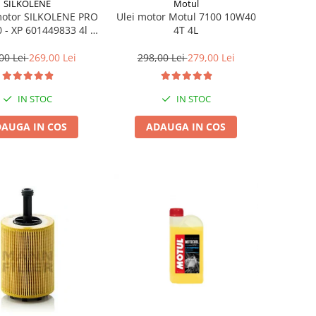
SILKOLENE
Motul
motor SILKOLENE PRO
Ulei motor Motul 7100 10W40
 - XP 601449833 4l +
4T 4L
1l gratis
00 Lei
269,00 Lei
298,00 Lei
279,00 Lei
IN STOC
IN STOC
AUGA IN COS
ADAUGA IN COS