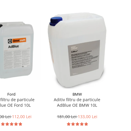
Ford
BMW
 filtru de particule
Aditiv filtru de particule
lue OE Ford 10L
AdBlue OE BMW 10L
00 Lei
112,00 Lei
181,00 Lei
133,00 Lei