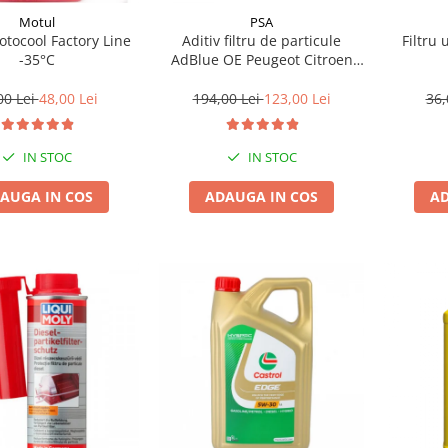
Motul
PSA
tocool Factory Line
Aditiv filtru de particule
Filtru 
-35°C
AdBlue OE Peugeot Citroen
10L
00 Lei
48,00 Lei
194,00 Lei
123,00 Lei
36,
IN STOC
IN STOC
AUGA IN COS
ADAUGA IN COS
AD