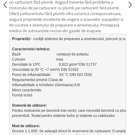
un carburant fără plumb. Asigură trecerea fără probleme a
Suporti si placi prindere
motorului de pe carburant cu plumb pe carburant fara plumb.
Oferă carburantului fără plumb cifra octanica corespunzatoare,
asigură proprietăţi excelente de ungere a scaunelor supapelor si
de curatire a sitemului de preparare a amestecului. Protejează
mediul de substanţele nocive din gazele de esapare.
Proprietăți
 - curăță sistemul de preparare a amestecului, precum și supapel
Ca
racteristici tehnice: 
Bază                                        compuși de potasiu

Viscositate la 40 °C <7 mm²/s DIN 51562

Punct de inflamabilitate:         63 °C DIN ISO 2592

Regulamentul privind Clasa de

Miros caracteristic

Formă lichid

Domenii de utilizare:
Pentru motoarele pe benzină mai vechi, care necesită benzină cu plumb confor
preventivă. Testat pentru sisteme turbo şi sisteme cu catalizator. 

Dozare 1:1.000. Se adaugă direct în rezervorul de carburant. O umplere a rec