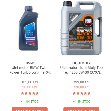
BMW
LIQUI MOLY
Ulei motor BMW Twin
Ulei motor Liqui Moly Top
Power Turbo Longlife-04
Tec 4200 5W-30 (3707)
5W30 1L
(2693) (8973) 5L
105,00 Lei
399,00 Lei
90,00 Lei
320,00 Lei
IN STOC
IN STOC