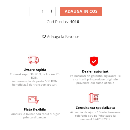
Pipe si fise bujii
20W-50
ADAUGA IN COS
Bujii
20W-60
SAE30
Cod Produs:
1010
Electrica
Ulei transmisie
Incarcatoar acumulator baterie
Adauga la Favorite
Uleiuri hidraulice
Incarcatoare acumulator baterie
Semnalizare
Gradina
Oglinzi moto
BMW Motorrad
Livrare rapida
Dealer autorizat
Consumabile BMW Motorrad
Curierat rapid 30 RON, la Locker 25
Va bucurati de garantia sigurantei si
RON,
Uleiuri si lichide moto
a calitatii prin produse originale
iar comenzile de peste 500 RON
provenite din surse oficiale
beneficiază de transport gratuit.
Ulei moto
Ulei transmisie moto
Ulei furca moto
Consultanta specializata
Plata flexibila
Curatare si intretinere lant moto
Ai nevoie de ajutor? Contacteaza-ne
Ramburs la livrare sau rapid si sigur
telefonic sau pe Whatsapp la
prin card bancar
Antigel moto
numarul 0742532932
Aditivi moto