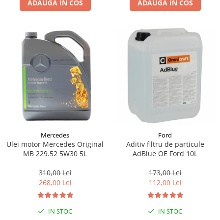
ADAUGA IN COS
ADAUGA IN COS
Lichid de frana
Vaselina si spray-uri tehnice moto
Filtre moto
Filtru combustibil
Buson golire ulei
Filtru ulei moto
Filtru aer moto
Intretinere si curatare filtre moto
Intretinere moto
Intretinere echipament moto
Mercedes
Ford
Curatare moto
Ulei motor Mercedes Original
Aditiv filtru de particule
Covor moto
MB 229.52 5W30 5L
AdBlue OE Ford 10L
Accesorii moto
310,00 Lei
173,00 Lei
Antifurt
268,00 Lei
112,00 Lei
Genti bagaje moto
Huse moto
IN STOC
IN STOC
Suporti si kituri montaj topcase