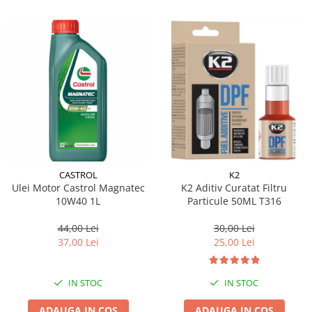
CASTROL
K2
Ulei Motor Castrol Magnatec
K2 Aditiv Curatat Filtru
10W40 1L
Particule 50ML T316
44,00 Lei
30,00 Lei
37,00 Lei
25,00 Lei
IN STOC
IN STOC
ADAUGA IN COS
ADAUGA IN COS