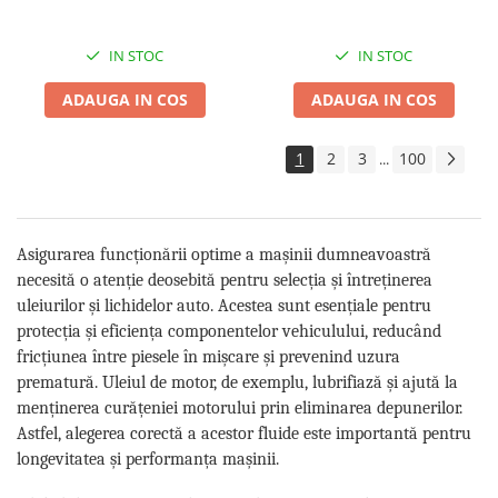
IN STOC
IN STOC
ADAUGA IN COS
ADAUGA IN COS
1
2
3
100
...
Asigurarea funcționării optime a mașinii dumneavoastră
necesită o atenție deosebită pentru selecția și întreținerea
uleiurilor și lichidelor auto. Acestea sunt esențiale pentru
protecția și eficiența componentelor vehiculului, reducând
f
ricțiunea
între piesele în mișcare și prevenind uzura
prematură. Uleiul de motor, de exemplu, lubrifiază și ajută la
menținerea curățeniei motorului prin eliminarea depunerilor.
Astfel, alegerea corectă a acestor fluide este importantă pentru
longevitatea și performanța mașinii.