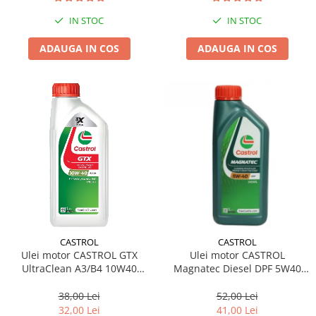
IN STOC
IN STOC
ADAUGA IN COS
ADAUGA IN COS
CASTROL
CASTROL
Ulei motor CASTROL GTX
Ulei motor CASTROL
UltraClean A3/B4 10W40
Magnatec Diesel DPF 5W40
15A4CF 1L
151B6C 1L
38,00 Lei
52,00 Lei
32,00 Lei
41,00 Lei