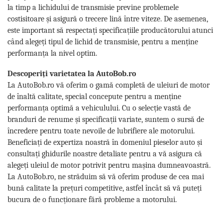
la timp a lichidului de transmisie previne problemele
costisitoare și asigură o trecere lină între viteze. De asemenea,
este important să respectați specificațiile producătorului atunci
când alegeți tipul de lichid de transmisie, pentru a menține
performanța la nivel optim.
Descoperiți varietatea la AutoBob.ro
La AutoBob.ro vă oferim o gamă completă de uleiuri de motor
de înaltă calitate, special concepute pentru a menține
performanța optimă a vehiculului. Cu o selecție vastă de
branduri de renume și specificații variate, suntem o sursă de
încredere pentru toate nevoile de lubrifiere ale motorului.
Beneficiați de expertiza noastră în domeniul pieselor auto și
consultați ghidurile noastre detaliate pentru a vă asigura că
alegeți uleiul de motor potrivit pentru mașina dumneavoastră.
La AutoBob.ro, ne străduim să vă oferim produse de cea mai
bună calitate la prețuri competitive, astfel încât să vă puteți
bucura de o funcționare fără probleme a motorului.