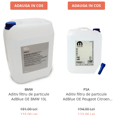
ADAUGA IN COS
ADAUGA IN COS
Suporti si placi prindere
BMW
PSA
Aditiv filtru de particule
Aditiv filtru de particule
AdBlue OE BMW 10L
AdBlue OE Peugeot Citroen
10L
181,00 Lei
194,00 Lei
133,00 Lei
123,00 Lei