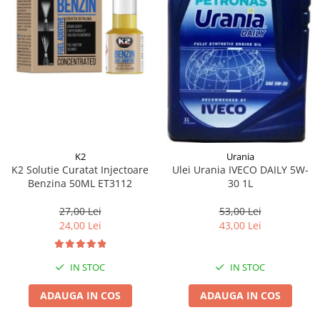
K2
Urania
K2 Solutie Curatat Injectoare
Ulei Urania IVECO DAILY 5W-
Benzina 50ML ET3112
30 1L
27,00 Lei
53,00 Lei
24,00 Lei
43,00 Lei
IN STOC
IN STOC
ADAUGA IN COS
ADAUGA IN COS