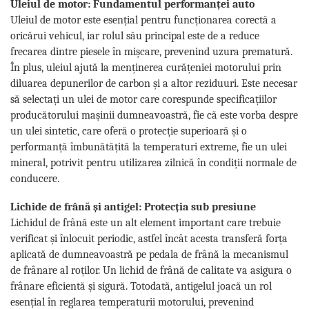
Uleiul de motor: Fundamentul performanței auto
Uleiul de motor este esențial pentru funcționarea corectă a
oricărui vehicul, iar rolul său principal este de a reduce
frecarea dintre piesele în mișcare, prevenind uzura prematură.
În plus, uleiul ajută la menținerea curățeniei motorului prin
diluarea depunerilor de carbon și a altor reziduuri. Este necesar
să selectați un ulei de motor care corespunde specificațiilor
producătorului mașinii dumneavoastră, fie că este vorba despre
un ulei sintetic, care oferă o protecție superioară și o
performanță îmbunătățită la temperaturi extreme, fie un ulei
mineral, potrivit pentru utilizarea zilnică în condiții normale de
conducere.
Lichide de frână și antigel: Protecția sub presiune
Lichidul de frână este un alt element important care trebuie
verificat și înlocuit periodic, astfel încât acesta transferă forța
aplicată de dumneavoastră pe pedala de frână la mecanismul
de frânare al roților. Un lichid de frână de calitate va asigura o
frânare eficientă și sigură. Totodată, antigelul joacă un rol
esențial în reglarea temperaturii motorului, prevenind