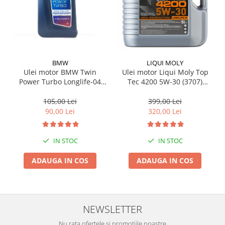
BMW
LIQUI MOLY
Ulei motor BMW Twin
Ulei motor Liqui Moly Top
Power Turbo Longlife-04
Tec 4200 5W-30 (3707)
5W30 1L
(2693) (8973) 5L
105,00 Lei
399,00 Lei
90,00 Lei
320,00 Lei
IN STOC
IN STOC
ADAUGA IN COS
ADAUGA IN COS
NEWSLETTER
Nu rata ofertele si promotiile noastre