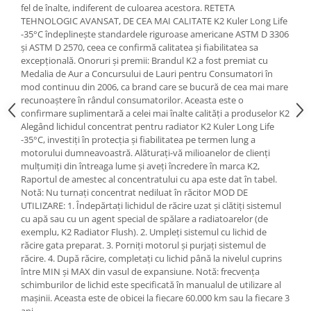
fel de înalte, indiferent de culoarea acestora. RETETA
Suporti si placi prindere
TEHNOLOGIC AVANSAT, DE CEA MAI CALITATE K2 Kuler Long Life
-35°C îndeplinește standardele riguroase americane ASTM D 3306
și ASTM D 2570, ceea ce confirmă calitatea și fiabilitatea sa
excepțională. Onoruri și premii: Brandul K2 a fost premiat cu
Medalia de Aur a Concursului de Lauri pentru Consumatori în
mod continuu din 2006, ca brand care se bucură de cea mai mare
recunoaștere în rândul consumatorilor. Aceasta este o
confirmare suplimentară a celei mai înalte calități a produselor K2
Alegând lichidul concentrat pentru radiator K2 Kuler Long Life
-35°C, investiți în protecția și fiabilitatea pe termen lung a
motorului dumneavoastră. Alăturați-vă milioanelor de clienți
mulțumiți din întreaga lume și aveți încredere în marca K2,
Raportul de amestec al concentratului cu apa este dat în tabel.
Notă: Nu turnați concentrat nediluat în răcitor MOD DE
UTILIZARE: 1. Îndepărtați lichidul de răcire uzat și clătiți sistemul
cu apă sau cu un agent special de spălare a radiatoarelor (de
exemplu, K2 Radiator Flush). 2. Umpleți sistemul cu lichid de
răcire gata preparat. 3. Porniți motorul și purjați sistemul de
răcire. 4. După răcire, completați cu lichid până la nivelul cuprins
între MIN și MAX din vasul de expansiune. Notă: frecvența
schimburilor de lichid este specificată în manualul de utilizare al
mașinii. Aceasta este de obicei la fiecare 60.000 km sau la fiecare 3