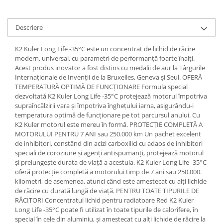
Lichid de frana
Vaselina si spray-uri tehnice moto
Descriere
Filtre moto
Filtru combustibil
K2 Kuler Long Life -35°C este un concentrat de lichid de răcire
modern, universal, cu parametri de performanță foarte înalți.
Buson golire ulei
Acest produs inovator a fost distins cu medalii de aur la Târgurile
Filtru ulei moto
Internaționale de Invenții de la Bruxelles, Geneva și Seul. OFERĂ
Filtru aer moto
TEMPERATURĂ OPTIMĂ DE FUNCȚIONARE Formula special
dezvoltată K2 Kuler Long Life -35°C protejează motorul împotriva
Intretinere si curatare filtre moto
supraîncălzirii vara și împotriva înghețului iarna, asigurându-i
Intretinere moto
temperatura optimă de funcționare pe tot parcursul anului. Cu
K2 Kuler motorul este mereu în formă. PROTECȚIE COMPLETĂ A
Intretinere echipament moto
MOTORULUI PENTRU 7 ANI sau 250.000 km Un pachet excelent
Curatare moto
de inhibitori, constând din acizi carboxilici cu adaos de inhibitori
speciali de coroziune și agenți antispumanți, protejează motorul
Covor moto
și prelungește durata de viață a acestuia. K2 Kuler Long Life -35°C
Accesorii moto
oferă protecție completă a motorului timp de 7 ani sau 250.000.
kilometri, de asemenea, atunci când este amestecat cu alți lichide
Antifurt
de răcire cu durată lungă de viață. PENTRU TOATE TIPURILE DE
Genti bagaje moto
RĂCITORI Concentratul lichid pentru radiatoare Red K2 Kuler
Huse moto
Long Life -35°C poate fi utilizat în toate tipurile de calorifere, în
special în cele din aluminiu, și amestecat cu alți lichide de răcire la
Suporti si kituri montaj topcase