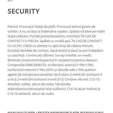
ani.
SECURITY
Pericol: Provoacă iritații ale pielii. Provoacă leziuni grave ale
ochilor. A nu se lăsa la îndemâna copiilor. Spălați-vă bine pe mâini
după utilizare. Purtați protecție pentru ochi/față. ÎN CAZ DE
CONTACT CU PIELEA: Spălați cu multă apă. ÎN CAZ DE CONTACT
CU OCHII: Clătiți cu atenție cu apă timp de câteva minute.
Scoateți lentilele de contact, dacă există și dacă se pot îndepărta
cu ușurință. Continuați clătirea. Sunați imediat un medic.
Eliminați conținutul/recipientul în recipientul pentru deșeuri.
Compoziție (648/2004/CE): surfactanți anionici (>5%<15%)
surfactanți neionici (<5%) EDTA și sărurile sale (<5%) parfum
agenți de conservare (amestec de 5-cloro-2-metil-2H-izotiazol-3-
onă și 2-metil-2H-izotiazol-3-onă (3:1)) Conține: Alcooli, C12-15,
etoxilați, sulfați, săruri de sodiu Tetrasodiu
etilendiaminotetraacetat Acizi sulfonici, C14-16-alcan hidroxi și
C14-16-alchenă, săruri de sodiu
MANUFACTURER / ENTITY RESPONSIBLE FOR INTRODUCING