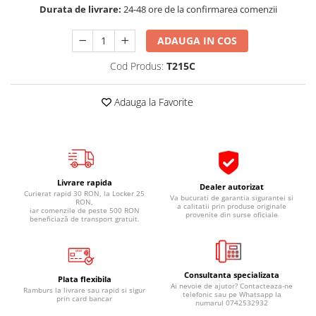
Durata de livrare:
24-48 ore de la confirmarea comenzii
Pipe si fise bujii
20W-50
Bujii
20W-60
ADAUGA IN COS
SAE30
Electrica
Cod Produs:
T215C
Ulei transmisie
Incarcatoar acumulator baterie
Uleiuri hidraulice
Incarcatoare acumulator baterie
Adauga la Favorite
Semnalizare
Gradina
Oglinzi moto
BMW Motorrad
Consumabile BMW Motorrad
Livrare rapida
Dealer autorizat
Uleiuri si lichide moto
Curierat rapid 30 RON, la Locker 25
Va bucurati de garantia sigurantei si
RON,
a calitatii prin produse originale
iar comenzile de peste 500 RON
Ulei moto
provenite din surse oficiale
beneficiază de transport gratuit.
Ulei transmisie moto
Ulei furca moto
Curatare si intretinere lant moto
Consultanta specializata
Plata flexibila
Ai nevoie de ajutor? Contacteaza-ne
Antigel moto
Ramburs la livrare sau rapid si sigur
telefonic sau pe Whatsapp la
prin card bancar
numarul 0742532932
Aditivi moto