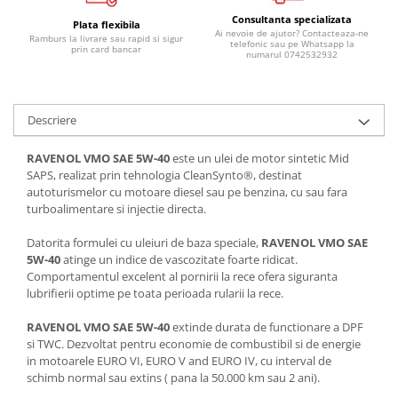
Lichid de frana
Consultanta specializata
Plata flexibila
Ai nevoie de ajutor? Contacteaza-ne
Vaselina si spray-uri tehnice moto
Ramburs la livrare sau rapid si sigur
telefonic sau pe Whatsapp la
prin card bancar
numarul 0742532932
Filtre moto
Filtru combustibil
Buson golire ulei
Descriere
Filtru ulei moto
Filtru aer moto
RAVENOL VMO SAE 5W-40
este un ulei de motor sintetic Mid
SAPS, realizat prin tehnologia CleanSynto®, destinat
Intretinere si curatare filtre moto
autoturismelor cu motoare diesel sau pe benzina, cu sau fara
Intretinere moto
turboalimentare si injectie directa.
Intretinere echipament moto
Datorita formulei cu uleiuri de baza speciale,
RAVENOL VMO SAE
Curatare moto
5W-40
atinge un indice de vascozitate foarte ridicat.
Covor moto
Comportamentul excelent al pornirii la rece ofera siguranta
lubrifierii optime pe toata perioada rularii la rece.
Accesorii moto
Antifurt
RAVENOL VMO SAE 5W-40
extinde durata de functionare a DPF
si TWC. Dezvoltat pentru economie de combustibil si de energie
Genti bagaje moto
in motoarele EURO VI, EURO V and EURO IV, cu interval de
Huse moto
schimb normal sau extins ( pana la 50.000 km sau 2 ani).
Suporti si kituri montaj topcase