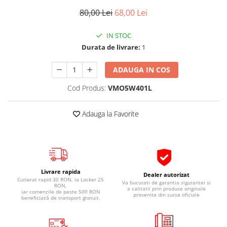
Pipe si fise bujii
20W-50
80,00 Lei
68,00 Lei
Bujii
20W-60
IN STOC
SAE30
Electrica
Durata de livrare:
1
Ulei transmisie
Incarcatoar acumulator baterie
Uleiuri hidraulice
Incarcatoare acumulator baterie
ADAUGA IN COS
Semnalizare
Gradina
Cod Produs:
VMO5W401L
Oglinzi moto
BMW Motorrad
Adauga la Favorite
Consumabile BMW Motorrad
Uleiuri si lichide moto
Ulei moto
Ulei transmisie moto
Livrare rapida
Dealer autorizat
Curierat rapid 30 RON, la Locker 25
Ulei furca moto
Va bucurati de garantia sigurantei si
RON,
a calitatii prin produse originale
iar comenzile de peste 500 RON
Curatare si intretinere lant moto
provenite din surse oficiale
beneficiază de transport gratuit.
Antigel moto
Aditivi moto