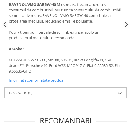
RAVENOL VMO SAE 5W-40
Micsoreaza frecarea, uzura si
Suporti si placi prindere
consumul de combustibil. Multumita consumului de combustibil
semnificativ redus, RAVENOL VMO SAE 5W-40 contribuie la
protejarea mediului, reducand emisiile poluante.
Potrivit pentru intervale de schimb extinse, acolo un
producatorul motorului o recomanda.
Aprobari
MB 229.31, VW 502 00, 505 00, 505 01, BMW Longlife-04, GM
dexos2™, Porsche A40, Ford WSS-M2C 917-A, Fiat 9.55535-S2, Fiat
9.55535-GH2
Informatii conformitate produs
Review-uri
(0)
RECOMANDARI