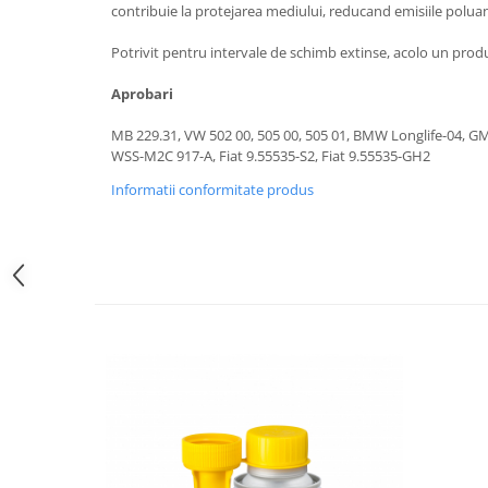
contribuie la protejarea mediului, reducand emisiile polua
Lichid de frana
Vaselina si spray-uri tehnice moto
Potrivit pentru intervale de schimb extinse, acolo un pro
Filtre moto
Aprobari
Filtru combustibil
Buson golire ulei
MB 229.31, VW 502 00, 505 00, 505 01, BMW Longlife-04, G
WSS-M2C 917-A, Fiat 9.55535-S2, Fiat 9.55535-GH2
Filtru ulei moto
Filtru aer moto
Informatii conformitate produs
Intretinere si curatare filtre moto
Intretinere moto
Intretinere echipament moto
Curatare moto
Covor moto
Accesorii moto
Antifurt
Genti bagaje moto
Huse moto
Suporti si kituri montaj topcase