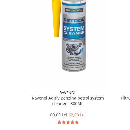
Suporti si placi prindere
RAVENOL
Filt
Ravenol Aditiv Benzina petrol system
cleaner - 300ML
69,00 Lei
62,00 Lei