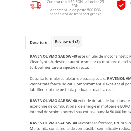
Curierat rapid 30 RON, la Locker 25
Pipe si fise bujii
RON,
20W-50
iar comenzile de peste 500 RON
Bujii
20W-60
beneficiază de transport gratuit.
SAE30
Electrica
Ulei transmisie
Incarcatoar acumulator baterie
Uleiuri hidraulice
Incarcatoare acumulator baterie
Review-uri
(3)
Descriere
Semnalizare
Gradina
Oglinzi moto
RAVENOL VMO SAE 5W-40
este un ulei de motor sintetic 
CleanSynto®, destinat autoturismelor cu motoare diesel s
BMW Motorrad
turboalimentare si injectie directa.
Consumabile BMW Motorrad
Datorita formulei cu uleiuri de baza speciale,
RAVENOL VM
Uleiuri si lichide moto
vascozitate foarte ridicat. Comportamentul excelent al porn
Ulei moto
lubrifierii optime pe toata perioada rularii la rece.
Ulei transmisie moto
RAVENOL VMO SAE 5W-40
extinde durata de functionare 
Ulei furca moto
economie de combustibil si de energie in motoarele EURO
interval de schimb normal sau extins ( pana la 50.000 km sa
Curatare si intretinere lant moto
Antigel moto
RAVENOL VMO SAE 5W-40
Micsoreaza frecarea, uzura si 
Aditivi moto
Multumita consumului de combustibil semnificativ redu