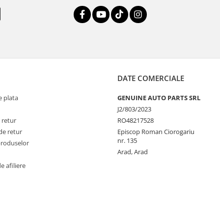
DATE COMERCIALE
 plata
GENUINE AUTO PARTS SRL
J2/803/2023
 retur
RO48217528
de retur
Episcop Roman Ciorogariu
nr. 135
produselor
Arad, Arad
 afiliere