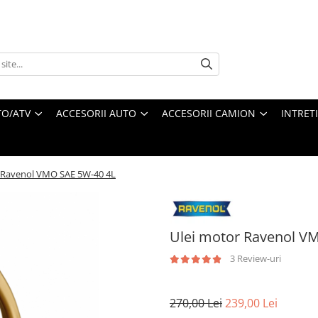
O/ATV
ACCESORII AUTO
ACCESORII CAMION
INTRET
 Ravenol VMO SAE 5W-40 4L
Ulei motor Ravenol V
3 Review-uri
270,00 Lei
239,00 Lei