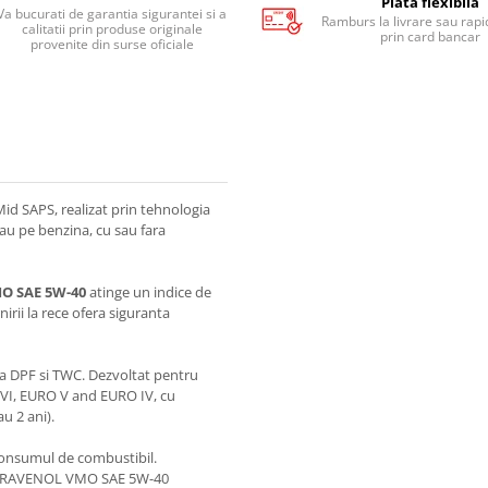
Plata flexibila
Va bucurati de garantia sigurantei si a
Ramburs la livrare sau rapid
calitatii prin produse originale
prin card bancar
provenite din surse oficiale
Mid SAPS, realizat prin tehnologia
au pe benzina, cu sau fara
O SAE 5W-40
atinge un indice de
irii la rece ofera siguranta
a DPF si TWC. Dezvoltat pentru
 VI, EURO V and EURO IV, cu
u 2 ani).
consumul de combustibil.
s, RAVENOL VMO SAE 5W-40