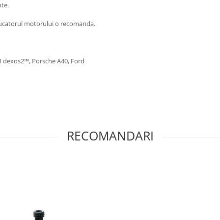
nte.
ducatorul motorului o recomanda.
M dexos2™, Porsche A40, Ford
RECOMANDARI