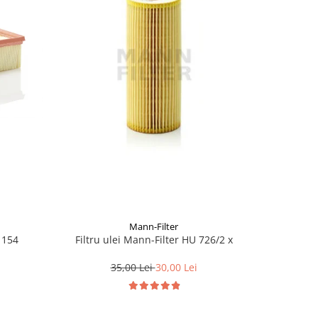
Mann-Filter
 154
Filtru ulei Mann-Filter HU 726/2 x
Filtru 
35,00 Lei
30,00 Lei