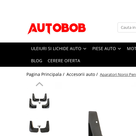
Uleiuri si Lichide Auto
Piese auto
Moto/Atv
Accesorii auto
Accesorii camion
Intretinere auto
Scule si echipamente
Adblue
Sistem franare
Sistemul de franare
Accesorii
Covor compartiment picioare
Bureti, Lavete, Accesorii
Consumabile vopsitorie
Apa distilata
Placute frana
Placute frana moto
Paravanturi auto
Husa scaun
Vaselina
Prelucrarea solului
ULEIURI SI LICHIDE AUTO
PIESE AUTO
MOT
Discuri frana
Accesorii racing
Aditivi
Lanturi antiderapante
Material pentru plansa de bord
Pachete detailing
Truse si scule de mana
Sistem directie
Protectii rezervor
BLOG
CERERE OFERTA
Aditivi ulei
Parasolare auto
Perdele cabina sofer
Curatare jante si anvelope
Scule si echipamente pneumatice
Articulatie cardan
Evacuari moto
Aditivi combustibil
Tavite auto portbagaj
Raft interior cabina sofer
Curatare sistem A/C
Echipamente atelier
Pagina Principala /
Accesorii auto /
Aparatori Noroi Pen
Set brate directie
Aditivi sistemul de racire
Evacuare finala
Carlige de remorcare
Intretinere exterior
Bancuri de scule
Ambreiaj
Alti aditivi
Galerii de evacuare si de-cat
Accesorii remorcare
Spalare
Mobilier service
Antigel
Placa presiune
Evacuare completa
Carlige
Polish
Echipamente de ridicare
Kit ambreiaj
Ghidoane, manete, mansoane si
Lichid frana
Stergatoare auto
Ceara
accesorii
Consumabile service
Suspensie
Ulei motor
Intretinere vopsea
Becuri auto
Capete ghidon
Electrice
Flanse amortizor
0W-8
Dejivrant
Mansoane
Accesorii auto exterior
Amortizoare
Vopsea spray auto
10W
Materiale plastice
Anvelope moto
Accesorii auto interior
Distributie