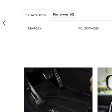
Pipe si fise bujii
20W-50
Bujii
20W-60
Review-uri
(0)
Caracteristici
SAE30
Electrica
Ulei transmisie
Incarcatoar acumulator baterie
MARCAX:
VOLSKWAGEN
Uleiuri hidraulice
Incarcatoare acumulator baterie
Semnalizare
Gradina
Oglinzi moto
BMW Motorrad
Consumabile BMW Motorrad
Uleiuri si lichide moto
Ulei moto
Ulei transmisie moto
Ulei furca moto
Curatare si intretinere lant moto
Antigel moto
Aditivi moto