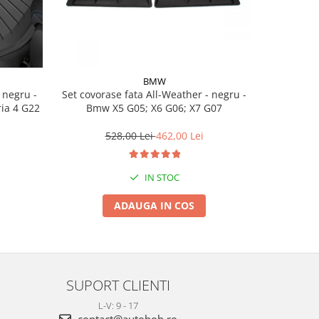
BMW
Set covorase fata All-Weather - negru -
Set cov
ria 4 G22
Bmw X5 G05; X6 G06; X7 G07
BasisLine,
G20 G21
528,00 Lei
462,00 Lei
3
IN STOC
ADAUGA IN COS
SUPORT CLIENTI
L-V: 9 - 17