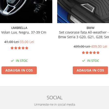
UMBRELLA
BMW
 Volan Lux, Negru, 37-39 Cm
Set covorase fata All-weather - negru -
Bmw Seria 3 G20, G21, G28; Se
41,00 Lei
33,00 Lei
439,00 Lei
409,00 Lei
IN STOC
IN STOC
ADAUGA IN COS
ADAUGA IN COS
SOCIAL
Urmareste-ne in social media