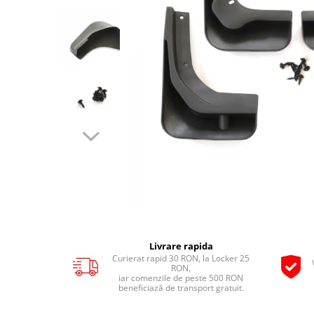
Vulcanizare
SAE 30
Intretinere interior
Set
Capace roti
Kit distributie
0W-12
Statie de umplere sisteme A/C
Materiale plastice
Janta 10''
Kit distributie lant BMW
Covorase auto
SAE 40
Curatare geamuri
Incalzitoare, sobe cu ulei ars
Janta 11''
Admisie aer
0W-16
Huse scaune auto
Chedere si cauciuc
Janta 12''
0W-20
Filtre
Tapiterie
Huse volan
Janta 13''
0W-30
Accesorii filtre
Curatare jante si anvelope
Produse sezoniere
Janta 14''
0W-40
Filtre ulei
Intretinere interior
Janta 15''
Siguranta auto
5W-20
Filtre aer
Bureti, Lavete, Accesorii
Janta 16''
Suport numere
5W-30
Filtre combustibil
Diverse solutii chimice
Janta 17''
5W-40
Tavite auto portbagaj
Filtre habitaclu
Odorizanti auto
Janta 18''
5W-50
Filtre hidraulice
Lichid parbriz
Janta 19''
10W-20
Filtre uscator
Odorizanti auto
Janta 21''
10W-30
Distribuie
Filtre aditivi
Transmisie
Diverse solutii chimice
pe
10W-40
Filtre agent racire
Livrare rapida
Facebook
Lanturi de transmisie
Spray-uri tehnice
10W-50
Curierat rapid 30 RON, la Locker 25
Pachete revizie
RON,
Kit lant
10W-60
iar comenzile de peste 500 RON
Foaie/ pinion spate
beneficiază de transport gratuit.
15W-40
Pinion fata
15W-50