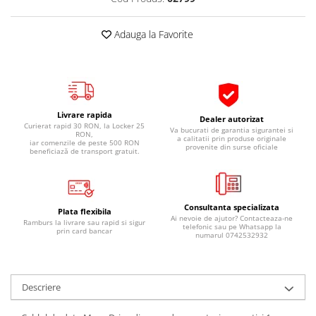
Pipe si fise bujii
20W-50
Bujii
20W-60
Adauga la Favorite
SAE30
Electrica
Ulei transmisie
Incarcatoar acumulator baterie
Uleiuri hidraulice
Incarcatoare acumulator baterie
Semnalizare
Gradina
Livrare rapida
Dealer autorizat
Curierat rapid 30 RON, la Locker 25
Va bucurati de garantia sigurantei si
Oglinzi moto
RON,
a calitatii prin produse originale
iar comenzile de peste 500 RON
provenite din surse oficiale
beneficiază de transport gratuit.
BMW Motorrad
Consumabile BMW Motorrad
Uleiuri si lichide moto
Consultanta specializata
Plata flexibila
Ulei moto
Ai nevoie de ajutor? Contacteaza-ne
Ramburs la livrare sau rapid si sigur
telefonic sau pe Whatsapp la
prin card bancar
Ulei transmisie moto
numarul 0742532932
Ulei furca moto
Curatare si intretinere lant moto
Descriere
Antigel moto
Aditivi moto