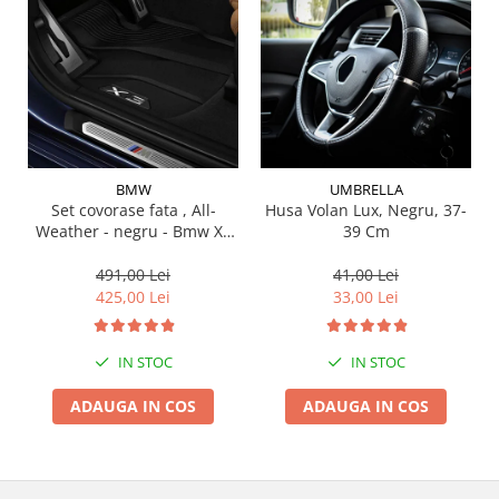
Suporti si placi prindere
BMW
UMBRELLA
Set covorase fata , All-
Husa Volan Lux, Negru, 37-
Weather - negru - Bmw X3
39 Cm
G01, X3 M F97, G08 iX3
491,00 Lei
41,00 Lei
425,00 Lei
33,00 Lei
IN STOC
IN STOC
ADAUGA IN COS
ADAUGA IN COS