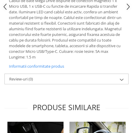
Cablul de date Mega Drive dispune de conectori magnetici 1 x
Lichid de frana
Micro USB, 1 x USB-C cu functie de incarcare Rapida si transfer
Vaselina si spray-uri tehnice moto
date. Iluminare LED cand cablul este activ, confera un ambient
confortabil pe timp de noapte. Cablul este confectionat dintr-un
Filtre moto
material rezistent si flexibil. Conectorii sunt fabricati din aliaj de
Filtru combustibil
aluminiu fiind foarte rezistenti la utilizare indelungata. Magnetul
conectorului este foarte puternic, asigurand fixarea acestuia de
Buson golire ulei
cablu pe durata folosirii. Produsul este compatibil cu toate
Filtru ulei moto
modelele de smartphone, tableta, accesorii si alte dispozitive cu
conector Micro USB/Type-C. Culoare: rosie Iesire: 5A max
Filtru aer moto
Lungime: 1.5 m
Intretinere si curatare filtre moto
Informatii conformitate produs
Intretinere moto
Intretinere echipament moto
Review-uri
(0)
Curatare moto
Covor moto
Accesorii moto
PRODUSE SIMILARE
Antifurt
Genti bagaje moto
Huse moto
Suporti si kituri montaj topcase